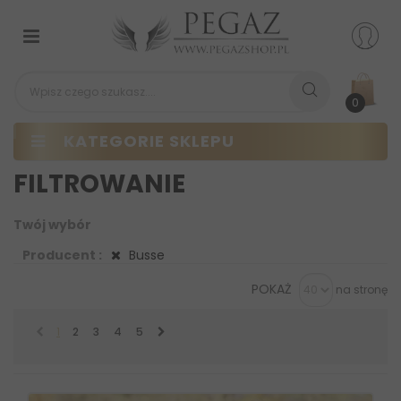
Przełącz
nawigacji
0
KATEGORIE SKLEPU
FILTROWANIE
Twój wybór
Producent :
Busse
POKAŻ
na stronę
1
2
3
4
5