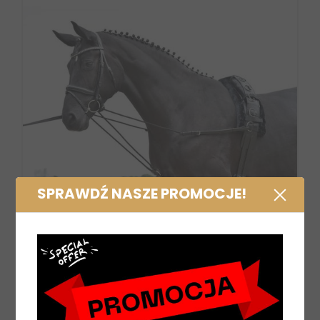
SPRAWDŹ NASZE PROMOCJE!
Wypinacze trójkątne Busse Basic-Kordel
czarne
137,00 zł