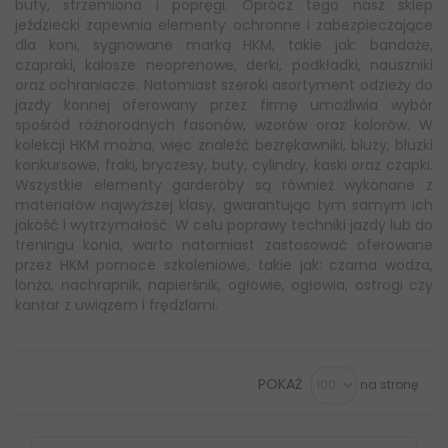
buty, strzemiona i popręgi. Oprócz tego nasz sklep
jeździecki zapewnia elementy ochronne i zabezpieczające
dla koni, sygnowane marką HKM, takie jak: bandaże,
czapraki, kalosze neoprenowe, derki, podkładki, nauszniki
oraz ochraniacze. Natomiast szeroki asortyment odzieży do
jazdy konnej oferowany przez firmę umożliwia wybór
spośród różnorodnych fasonów, wzorów oraz kolorów. W
kolekcji HKM można, więc znaleźć bezrękawniki, bluzy, bluzki
konkursowe, fraki, bryczesy, buty, cylindry, kaski oraz czapki.
Wszystkie elementy garderoby są również wykonane z
materiałów najwyższej klasy, gwarantując tym samym ich
jakość i wytrzymałość. W celu poprawy techniki jazdy lub do
treningu konia, warto natomiast zastosować oferowane
przez HKM pomoce szkoleniowe, takie jak: czarna wodza,
lonża, nachrapnik, napierśnik, ogłowie, ogłowia, ostrogi czy
kantar z uwiązem i frędzlami.
POKAŻ
na stronę