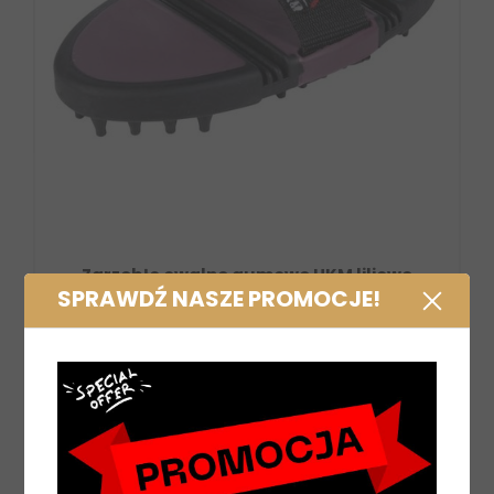
Zgrzebło owalne gumowe HKM liliowe
SPRAWDŹ NASZE PROMOCJE!
42,00 zł
DO KOSZYKA