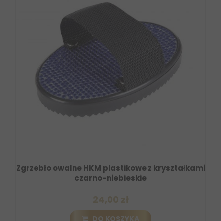
Zgrzebło owalne HKM plastikowe z kryształkami
czarno-niebieskie
24,00 zł
DO KOSZYKA