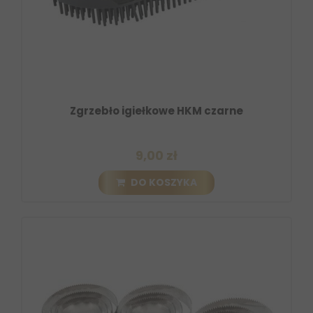
Zgrzebło igiełkowe HKM czarne
9,00 zł
DO KOSZYKA