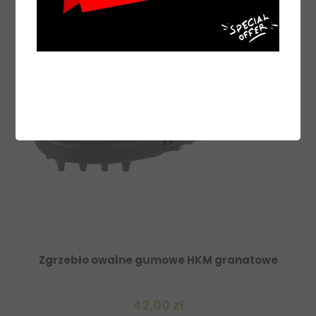
Zgrzebło owalne gumowe HKM granatowe
42,00 zł