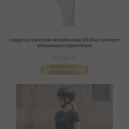
Legginsy damskie Waldhausen Elt Ella z pełnym
silikonowym lejem białe
239,00 zł
DO KOSZYKA