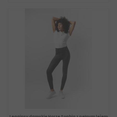
Legginsy damskie Horze Sophia z pełnym lejem