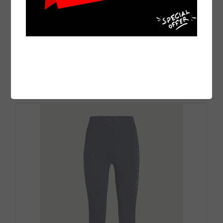
Bryczesy męskie Eskadron Classic Sports Dusty
Olive, oliwkowe 2025
549,00 zł
DO KOSZYKA