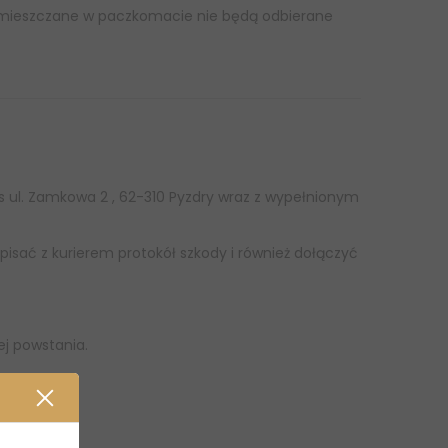
i umieszczane w paczkomacie nie będą odbierane
s ul. Zamkowa 2 , 62-310 Pyzdry wraz z wypełnionym
spisać z kurierem protokół szkody i również dołączyć
ej powstania.
AT.