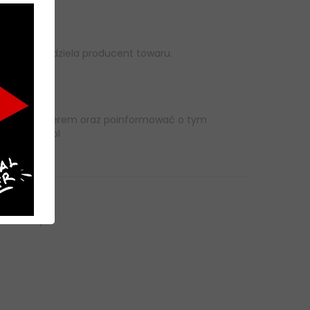
gwarancji udziela producent towaru.
one?
 szkody z kurierem oraz poinformować o tym
pegazshop.pl
kadron
istcoat
30%
foniczny: