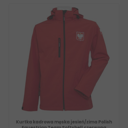
Kurtka kadrowa męska jesień/zima Polish
Equestrian Team Softshell czerwona