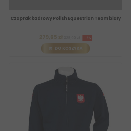
Czaprak kadrowy Polish Equestrian Team biały
279,65 zł
329,00 zł
-15%
DO KOSZYKA