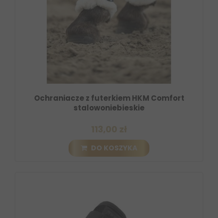
Ochraniacze z futerkiem HKM Comfort
stalowoniebieskie
113,00 zł
DO KOSZYKA