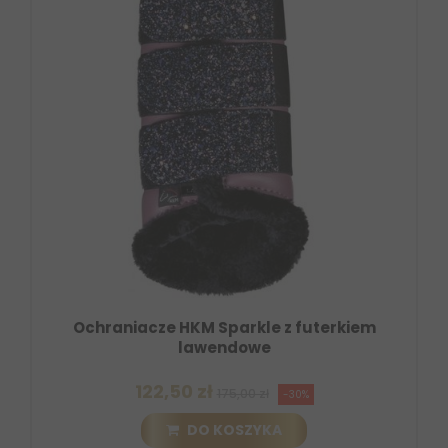
Ochraniacze HKM Sparkle z futerkiem
lawendowe
122,50 zł
175,00 zł
-30%
DO KOSZYKA