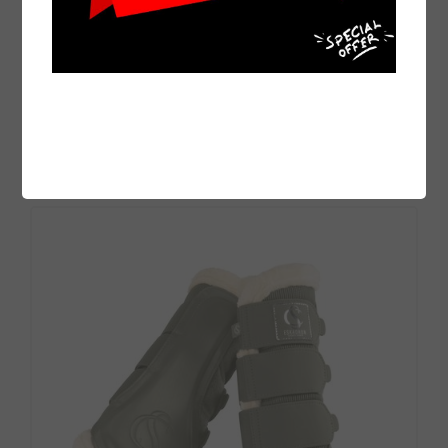
Ochraniacze Eskadron Classic Sport Softshell
Navy, granatowe 2025
235,00 zł
DO KOSZYKA