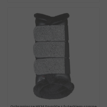
Ochraniacze HKM Sparkle z futerkiem czarne