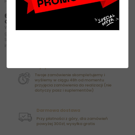
posiadają osobne cenniki dostaw).
6. CZY ISTNIEJE MOŻLIWOŚĆ WYSYŁKI ZA
GRANICĘ?
Wychodząc naprzeciw klientom, wysyłamy zamówienia za
granicę kraju. Obowiązuje wtedy inny cennik przesyłek.
Skontaktuj się z Biurem Obsługi Klienta by uzyskać więcej
informacji. (Biuro Obsługi klienta: 507 822 367)
Wysyłka w 48h
Twoje zamówienie skompletujemy i
wyślemy w ciągu 48h od momentu
przyjęcia zamówienia do realizacji (nie
dotyczy pasz i suplementów)
Darmowa dostawa
Przy płatności z góry, dla zamówień
powyżej 300zł, wysyłka gratis