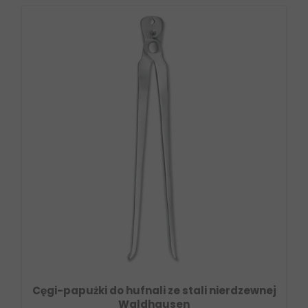
Cęgi-papużki do hufnali ze stali nierdzewnej
Waldhausen