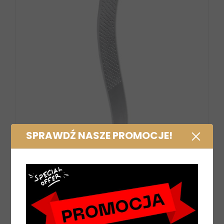
SPRAWDŹ NASZE PROMOCJE!
Tarnik do kopyt Waldhausen wygięty
69,00 zł