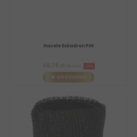
Hacele Eskadron PIN
48,75 zł
65,00 zł
-25%
DO KOSZYKA