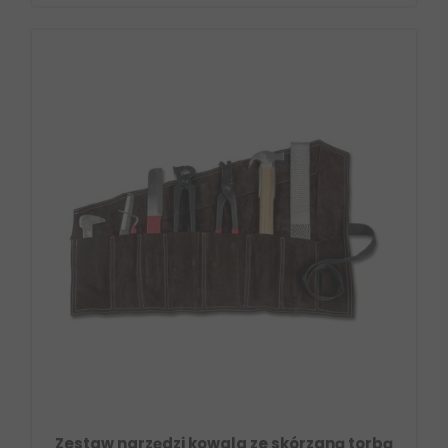
Zestaw narzędzi kowala ze skórzaną torbą