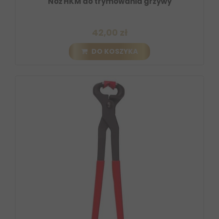
Nóż HKM do trymowania grzywy
42,00 zł
DO KOSZYKA