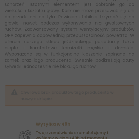
schorzeń. Istotnym elementem jest dobranie go do
wielkości i kształtu głowy. Kask nie może przesuwać się ani
do przodu ani do tyłu. Powinien stabilnie trzymać się na
głowie, nawet podczas wykonywania nią gwałtownych
ruchów. Zaawansowany system wentylacyjny produktów
GPA zapewnia odpowiednią przepuszczalność powietrza. W
ofercie naszego sklepu jeździeckiego posiadamy także
ciepłe i komfortowe kamizelki męskie i damskie.
Wyposażone są w funkcjonalne kieszenie zapinane na
zamek oraz logo producenta. Świetnie podkreślają atuty
sylwetki jednocześnie nie blokując ruchów.
Chwilowo brak produktów tego producenta w
naszym sklepie.
Wysyłka w 48h
Twoje zamówienie skompletujemy i
wyślemy w ciągu 48h od momentu