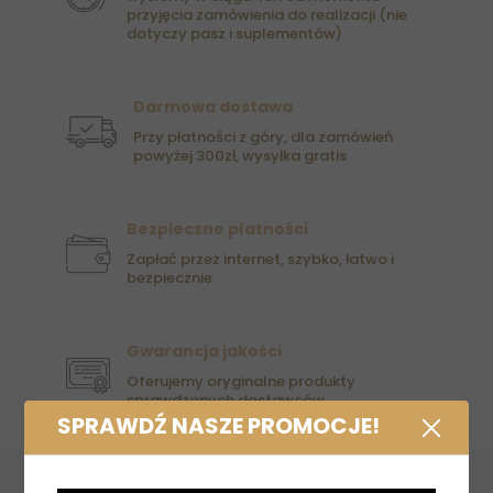
przyjęcia zamówienia do realizacji (nie
dotyczy pasz i suplementów)
Darmowa dostawa
Przy płatności z góry, dla zamówień
powyżej 300zł, wysyłka gratis
Bezpieczne płatności
Zapłać przez internet, szybko, łatwo i
bezpiecznie
Gwarancja jakości
Oferujemy oryginalne produkty
sprawdzonych dostawców.
SPRAWDŹ NASZE PROMOCJE!
PEGAZ