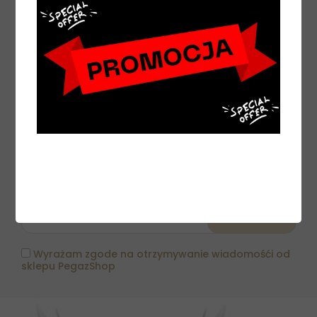
INFORMACJE
MOJE KONTO
NEWSLETTER
Chcesz być informowany na bieżąco o naszych
promocjach i nowościach? Zapisz się do naszego
newslettera!
Wyrażam zgode na otrzymywanie wiadomośći od
sklepu PegazShop