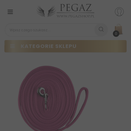
Przełącz
nawigacji
0
KATEGORIE SKLEPU