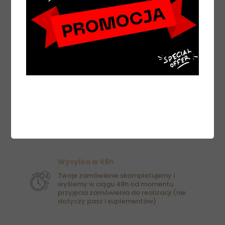
Wysyłka w 48h
Twoje zamówienie skompletujemy i
wyślemy w ciągu 48h od momentu
przyjęcia zamówienia do realizacji (nie
dotyczy pasz i suplementów)