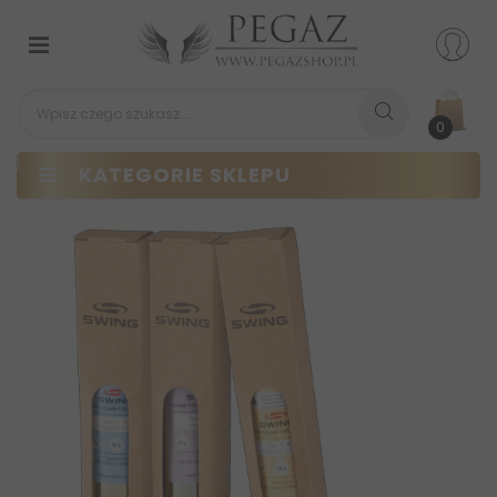
Przełącz
nawigacji
0
KATEGORIE SKLEPU