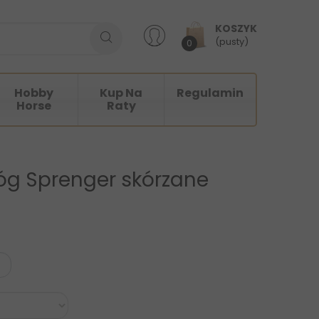
KOSZYK
(pusty)
0
Hobby
Kup Na
Regulamin
Horse
Raty
róg Sprenger skórzane