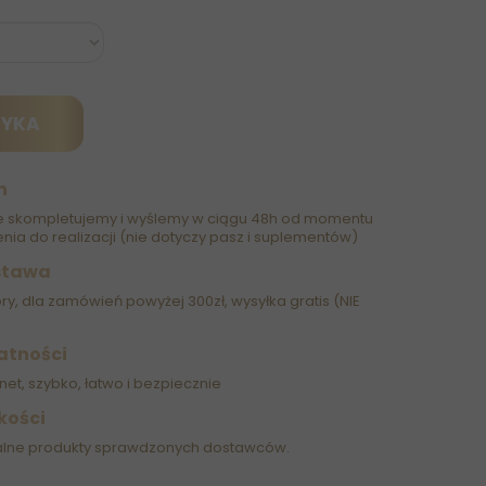
ZYKA
h
 skompletujemy i wyślemy w ciągu 48h od momentu
nia do realizacji (nie dotyczy pasz i suplementów)
stawa
óry, dla zamówień powyżej 300zł, wysyłka gratis (NIE
atności
net, szybko, łatwo i bezpiecznie
kości
alne produkty sprawdzonych dostawców.