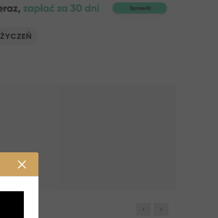
 ŻYCZEŃ
‹
›