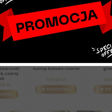
NOWY
NOWY
r Lady Pure
Rękawiczki letnie UVEX
Kurtka dams
Swarovski
suntop beżowo-czarne
gran
k, czarny
sk
179,00 zł
409,
0 zł
DO KOSZYKA
DO 
SZYKA