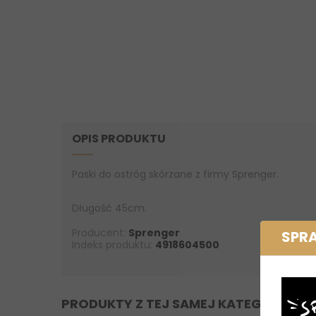
OPIS PRODUKTU
Paski do ostróg skórzane z firmy Sprenger.
Długość 45cm.
Producent:
Sprenger
SPR
Indeks produktu:
4918604500
PRODUKTY Z TEJ SAMEJ KATEGORII