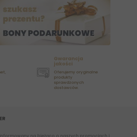
Gwarancja
jakości
et,
Oferujemy oryginalne
produkty
sprawdzonych
dostawców.
ER
informowany na bieżąco o naszych promocjach i