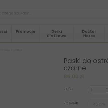
ści
Promocje
Derki
Doctor
Siatkowe
Horse
kórzane Czarne
Paski do ost
czarne
85,00 zł
ILOŚĆ
ROZMIAR