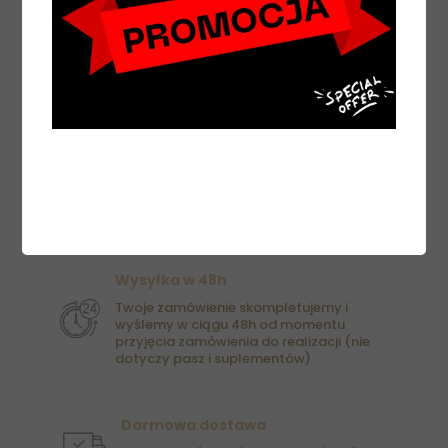
Wysyłka w 48h
Twoje zamówienie skompletujemy i
wyślemy w ciągu 48h od momentu
przyjęcia zamówienia do realizacji (nie
dotyczy pasz i suplementów)
Darmowa dostawa