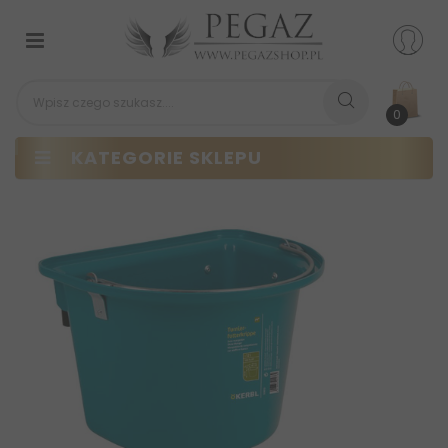
Przełącz
nawigacji
0
KATEGORIE SKLEPU