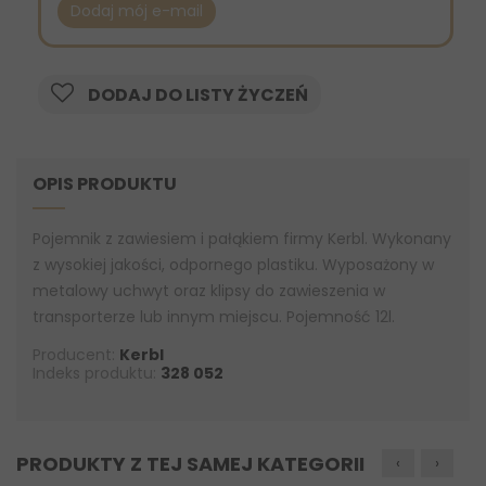
Dodaj mój e-mail
DODAJ DO LISTY ŻYCZEŃ
OPIS PRODUKTU
Pojemnik z zawiesiem i pałąkiem firmy Kerbl. Wykonany
z wysokiej jakości, odpornego plastiku. Wyposażony w
metalowy uchwyt oraz klipsy do zawieszenia w
transporterze lub innym miejscu. Pojemność 12l.
Producent:
Kerbl
Indeks produktu:
328 052
PRODUKTY Z TEJ SAMEJ KATEGORII
‹
›