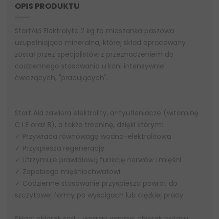
OPIS PRODUKTU
StartAid Elektrolyte 2 kg to mieszanka paszowa
uzupełniająca mineralna, której skład opracowany
został przez specjalistów z przeznaczeniem do
codziennego stosowania u koni intensywnie
ćwiczących, "pracujących".
Start Aid zawiera elektrolity, antyutleniacze (witaminę
C i E oraz B), a także treoninę, dzięki którym:
✓ Przywraca równowagę wodno-elektrolitową
✓ Przyspiesza regenerację
✓ Utrzymuje prawidłową funkcję nerwów i mięśni
✓ Zapobiega mięśniochwatowi
✓ Codzienne stosowanie przyspiesza powrót do
szczytowej formy po wyścigach lub ciężkiej pracy
Skład: chlorek sodu, węglan wapnia, chlorek potasu,