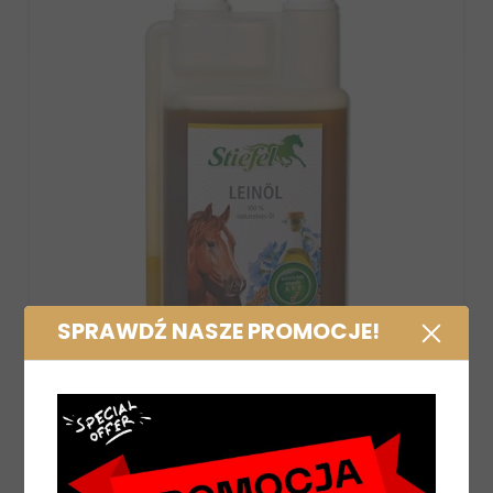
SPRAWDŹ NASZE PROMOCJE!
Elektrolity w syropie Foran Refuel Li
97,00 zł