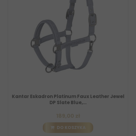
on Platinum Faux Leather Jewel
Kantar Eskadron 
DP Slate Blue,...
DP Amber
189,00 zł
DO KOSZYKA