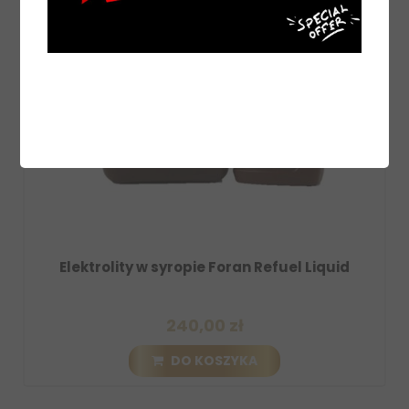
iquid
Pasta energetyczna regeneracyjna w
strzykawce Foran Refuel
33,00 zł
DO KOSZYKA