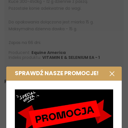
Kuce 300-450kg - 12 g dziennie z paszą.
Pozostałe konie adekwatnie do wagi.
Do opakowania dołączona jest miarka 15 g.
Maksymalna dzienna dawka - 15 g.
Zapas na 66 dni.
Producent:
Equine America
Indeks produktu:
VITAMIN E & SELENIUM EA - 1
SPRAWDŹ NASZE PROMOCJE!
PRODUKTY Z TEJ SAMEJ KATEGORII
‹
›