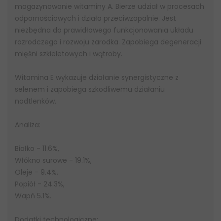
magazynowanie witaminy A. Bierze udział w procesach
odpornościowych i działa przeciwzapalnie. Jest
niezbędna do prawidłowego funkcjonowania układu
rozrodczego i rozwoju zarodka. Zapobiega degeneracji
mięśni szkieletowych i wątroby.
Witamina E wykazuje działanie synergistyczne z
selenem i zapobiega szkodliwemu działaniu
nadtlenków.
Analiza:
Białko - 11.6%,
Włókno surowe - 19.1%,
Oleje - 9.4%,
Popiół - 24.3%,
Wapń 5.1%.
Dodatki technologiczne: