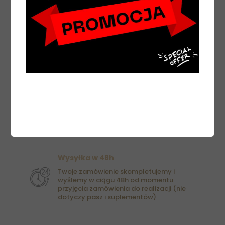
Wysyłka w 48h
Twoje zamówienie skompletujemy i
wyślemy w ciągu 48h od momentu
przyjęcia zamówienia do realizacji (nie
dotyczy pasz i suplementów)