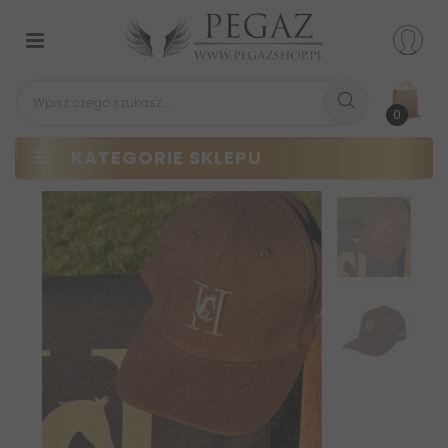
Przełącz
nawigacji
0
KATEGORIE SKLEPU