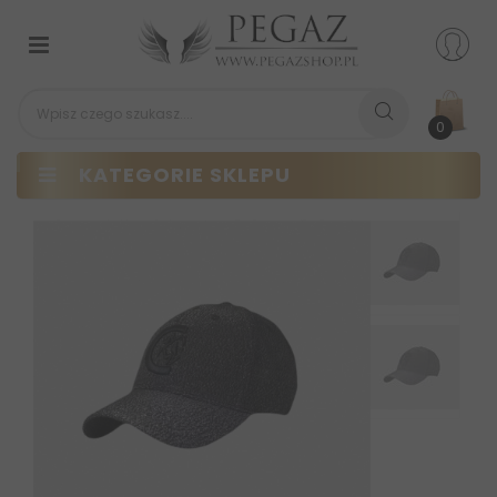
Przełącz
nawigacji
0
KATEGORIE SKLEPU