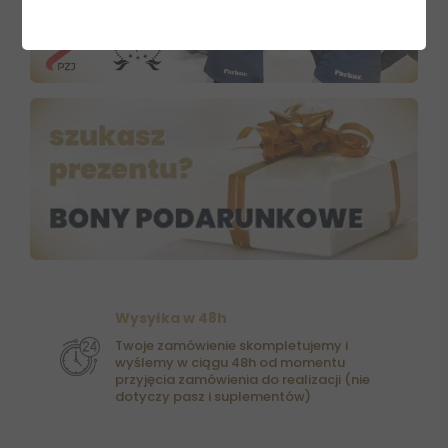
Wysyłka w 48h
Twoje zamówienie skompletujemy i
wyślemy w ciągu 48h od momentu
przyjęcia zamówienia do realizacji (nie
dotyczy pasz i suplementów)