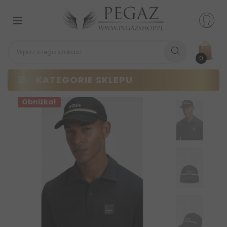
Przełącz
nawigacji
0
KATEGORIE SKLEPU
Obniżka!