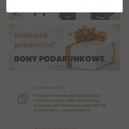
Wysyłka w 48h
Twoje zamówienie skompletujemy i
wyślemy w ciągu 48h od momentu
przyjęcia zamówienia do realizacji (nie
dotyczy pasz i suplementów)