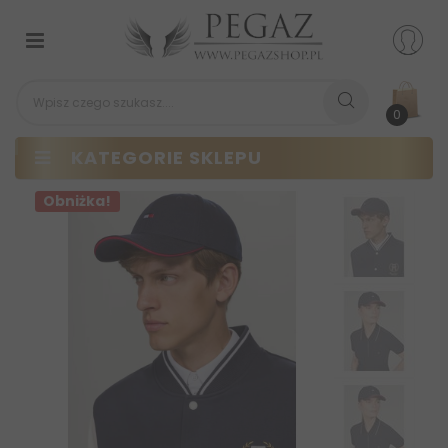
Przełącz
nawigacji
0
KATEGORIE SKLEPU
Obniżka!