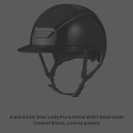
y Pure Shine WG11 Swarovski
Rękawiczki letnie UV
ack, czarny połysk