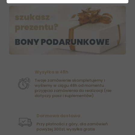
Wysyłka w 48h
Twoje zamówienie skompletujemy i
wyślemy w ciągu 48h od momentu
przyjęcia zamówienia do realizacji (nie
dotyczy pasz i suplementów)
Darmowa dostawa
Przy płatności z góry, dla zamówień
powyżej 300zł, wysyłka gratis