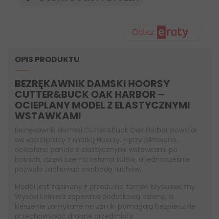
OPIS PRODUKTU
BEZRĘKAWNIK DAMSKI HOORSY
CUTTER&BUCK OAK HARBOR –
OCIEPLANY MODEL Z ELASTYCZNYMI
WSTAWKAMI
Bezrękawnik damski Cutter&Buck Oak Harbor powstał
we współpracy z marką Hoorsy. Łączy pikowane,
ocieplane panele z elastycznymi wstawkami po
bokach, dzięki czemu osłania tułów, a jednocześnie
pozwala zachować swobodę ruchów.
Model jest zapinany z przodu na zamek błyskawiczny.
Wysoki kołnierz zapewnia dodatkową osłonę, a
kieszenie zamykane na zamki pomagają bezpiecznie
przechowywać drobne przedmioty.