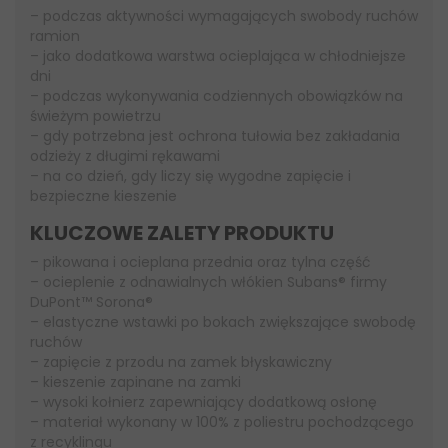
– podczas aktywności wymagających swobody ruchów
ramion
– jako dodatkowa warstwa ocieplająca w chłodniejsze
dni
– podczas wykonywania codziennych obowiązków na
świeżym powietrzu
– gdy potrzebna jest ochrona tułowia bez zakładania
odzieży z długimi rękawami
– na co dzień, gdy liczy się wygodne zapięcie i
bezpieczne kieszenie
KLUCZOWE ZALETY PRODUKTU
– pikowana i ocieplana przednia oraz tylna część
– ocieplenie z odnawialnych włókien Subans® firmy
DuPont™ Sorona®
– elastyczne wstawki po bokach zwiększające swobodę
ruchów
– zapięcie z przodu na zamek błyskawiczny
– kieszenie zapinane na zamki
– wysoki kołnierz zapewniający dodatkową osłonę
– materiał wykonany w 100% z poliestru pochodzącego
z recyklingu