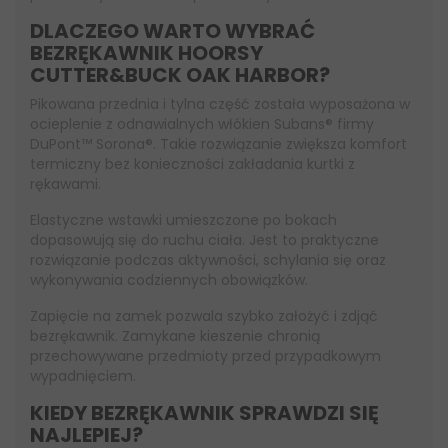
DLACZEGO WARTO WYBRAĆ
BEZRĘKAWNIK HOORSY
CUTTER&BUCK OAK HARBOR?
Pikowana przednia i tylna część została wyposażona w
ocieplenie z odnawialnych włókien Subans® firmy
DuPont™ Sorona®. Takie rozwiązanie zwiększa komfort
termiczny bez konieczności zakładania kurtki z
rękawami.
Elastyczne wstawki umieszczone po bokach
dopasowują się do ruchu ciała. Jest to praktyczne
rozwiązanie podczas aktywności, schylania się oraz
wykonywania codziennych obowiązków.
Zapięcie na zamek pozwala szybko założyć i zdjąć
bezrękawnik. Zamykane kieszenie chronią
przechowywane przedmioty przed przypadkowym
wypadnięciem.
KIEDY BEZRĘKAWNIK SPRAWDZI SIĘ
NAJLEPIEJ?