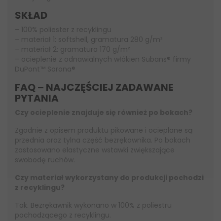
SKŁAD
– 100% poliester z recyklingu
– materiał 1: softshell, gramatura 280 g/m²
– materiał 2: gramatura 170 g/m²
– ocieplenie z odnawialnych włókien Subans® firmy
DuPont™ Sorona®
FAQ – NAJCZĘŚCIEJ ZADAWANE
PYTANIA
Czy ocieplenie znajduje się również po bokach?
Zgodnie z opisem produktu pikowane i ocieplane są
przednia oraz tylna część bezrękawnika. Po bokach
zastosowano elastyczne wstawki zwiększające
swobodę ruchów.
Czy materiał wykorzystany do produkcji pochodzi
z recyklingu?
Tak. Bezrękawnik wykonano w 100% z poliestru
pochodzącego z recyklingu.