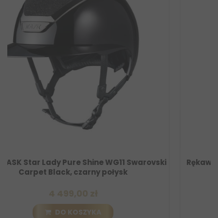
ki
Rękawiczki letnie UVEX suntop beżowo-czarne
179,00 zł
DO KOSZYKA