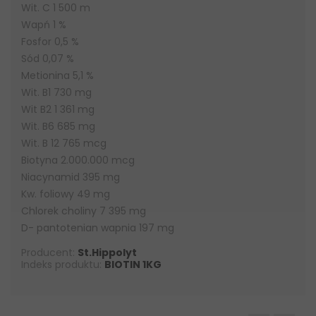
Wit. C 1 500 m
Wapń 1 %
Fosfor 0,5 %
Sód 0,07 %
Metionina 5,1 %
Wit. B1 730 mg
Wit B2 1 361 mg
Wit. B6 685 mg
Wit. B 12 765 mcg
Biotyna 2.000.000 mcg
Niacynamid 395 mg
Kw. foliowy 49 mg
Chlorek choliny 7 395 mg
D- pantotenian wapnia 197 mg
Producent:
St.Hippolyt
Indeks produktu:
BIOTIN 1KG