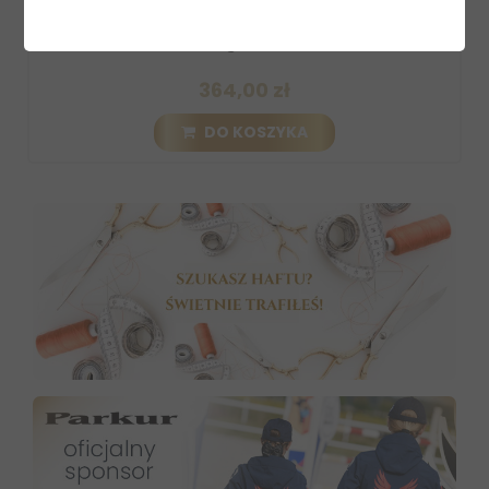
cy do kopyt
Preparat wzmacniający kopyta NAF 
of...
Rock Hard
185,00 zł
DO KOSZYKA