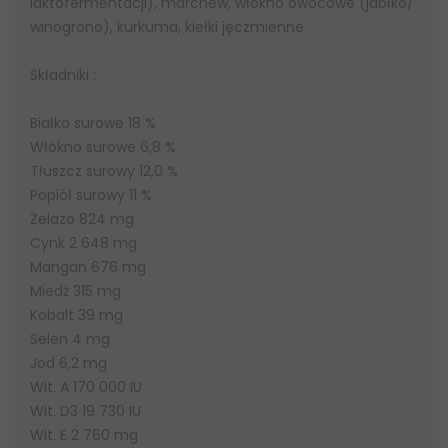
laktofermentacji), marchew, włókno owocowe (jabłko/
winogrono), kurkuma, kiełki jęczmienne
Składniki :
Białko surowe 18 %
Włókno surowe 6,8 %
Tłuszcz surowy 12,0 %
Popiół surowy 11 %
Żelazo 824 mg
Cynk 2 648 mg
Mangan 676 mg
Miedź 315 mg
Kobalt 39 mg
Selen 4 mg
Jod 6,2 mg
Wit. A 170 000 IU
Wit. D3 19 730 IU
Wit. E 2 760 mg