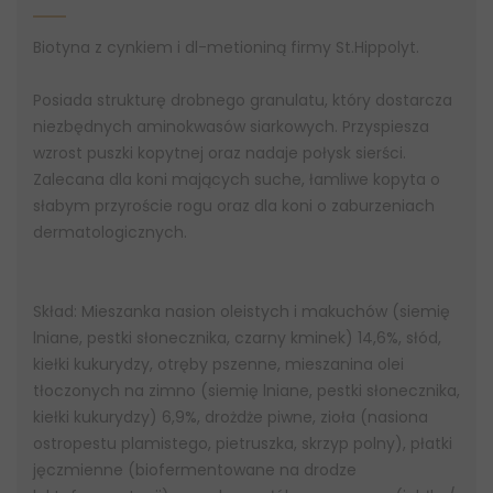
Biotyna z cynkiem i dl-metioniną firmy St.Hippolyt.
Posiada strukturę drobnego granulatu, który dostarcza
niezbędnych aminokwasów siarkowych. Przyspiesza
wzrost puszki kopytnej oraz nadaje połysk sierści.
Zalecana dla koni mających suche, łamliwe kopyta o
słabym przyroście rogu oraz dla koni o zaburzeniach
dermatologicznych.
Skład: Mieszanka nasion oleistych i makuchów (siemię
lniane, pestki słonecznika, czarny kminek) 14,6%, słód,
kiełki kukurydzy, otręby pszenne, mieszanina olei
tłoczonych na zimno (siemię lniane, pestki słonecznika,
kiełki kukurydzy) 6,9%, drożdże piwne, zioła (nasiona
ostropestu plamistego, pietruszka, skrzyp polny), płatki
jęczmienne (biofermentowane na drodze