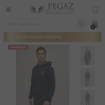
Przełącz
nawigacji
0
KATEGORIE SKLEPU
Obniżka!