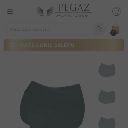
Przełącz
nawigacji
0
KATEGORIE SKLEPU