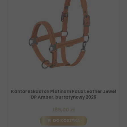
latinum Faux Leather Jewel
Zabawka dla konia E
 bursztynowy 2026
Amber, burs
189,00 zł
129
DO KOSZYKA
DO 