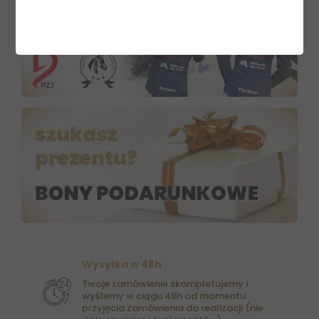
Wysyłka w 48h
Twoje zamówienie skompletujemy i
wyślemy w ciągu 48h od momentu
przyjęcia zamówienia do realizacji (nie