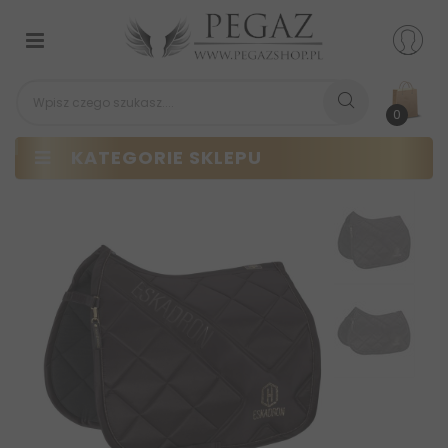
Przełącz
nawigacji
0
KATEGORIE SKLEPU