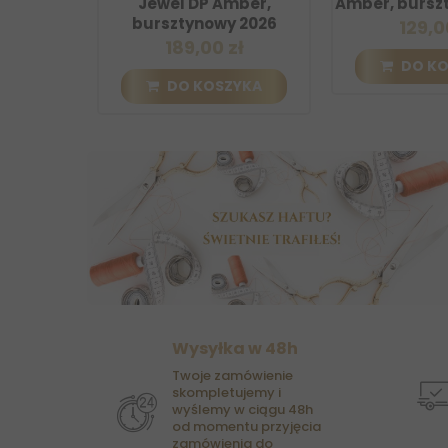
,...
Jewel DP Amber,
Amber, bursztyno
bursztynowy 2026
129,00 zł
189,00 zł
DO KOSZY
DO KOSZYKA
Wysyłka w 48h
Twoje zamówienie
skompletujemy i
wyślemy w ciągu 48h
od momentu przyjęcia
zamówienia do