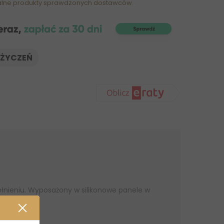
alne produkty sprawdzonych dostawców.
 ŻYCZEŃ
łnieniu. Wyposażony w silikonowe panele w