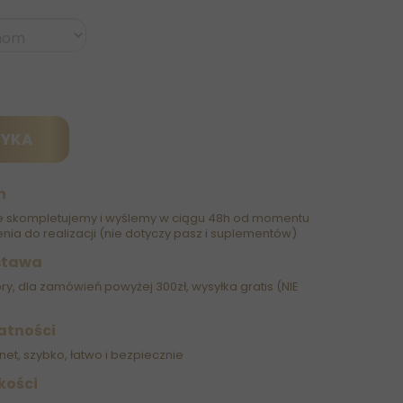
ZYKA
h
 skompletujemy i wyślemy w ciągu 48h od momentu
nia do realizacji (nie dotyczy pasz i suplementów)
stawa
óry, dla zamówień powyżej 300zł, wysyłka gratis (NIE
atności
net, szybko, łatwo i bezpiecznie
kości