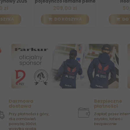
wy 2025
pojedynczo łamane pełne
Hoof Sp
209,00 zł
50,00 
KA
DO KOSZYKA
DO KOS
Darmowa
Bezpieczne
dostawa
płatności
Przy płatności z góry,
Zapłać przez intern
dla zamówień
szybko, łatwo i
powyżej 300zł,
bezpiecznie
wysyłka gratis