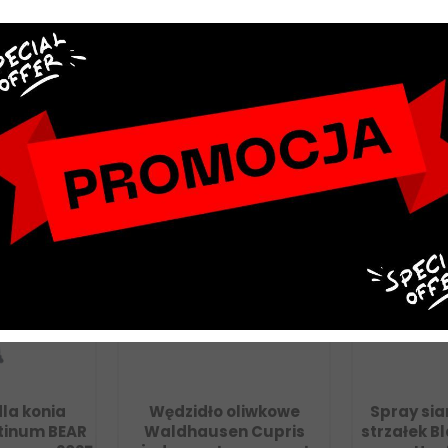
NOWY
NOWY
onia
Wędzidło oliwkowe
Spray siarcz
um BEAR
Waldhausen Cupris
strzałek Black