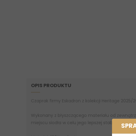
OPIS PRODUKTU
Czaprak firmy Eskadron z kolekcji Heritage 2025/2
Wykonany z błyszczącego materiału od zewnątrz,
miejscu siodła w celu jego lepszej stabilizacji.
SPR