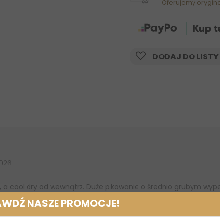
Oferujemy orygin
DODAJ DO LISTY
026.
 a cool dry od wewnątrz. Duże pikowanie o średnio grubym wype
 Lamówka ozdobiona blyszczącym sznurkiem.
AWDŹ NASZE PROMOCJE!