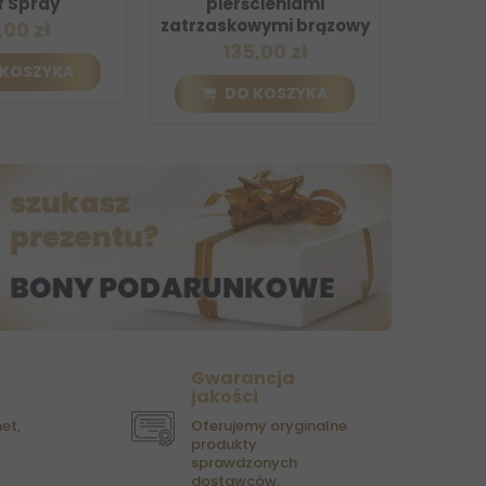
ray
pierścieniami
brą
zatrzaskowymi brązowy
zł
329,
135,00 zł
ZYKA
DO K
DO KOSZYKA
Gwarancja
jakości
et,
Oferujemy oryginalne
produkty
sprawdzonych
dostawców.