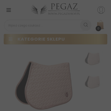
Przełącz
nawigacji
0
KATEGORIE SKLEPU