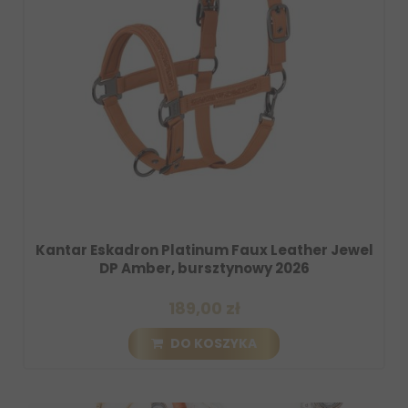
 Platinum Faux Leather Jewel
Zabawka dla konia
r, bursztynowy 2026
Amber, b
189,00 zł
1
DO KOSZYKA
D