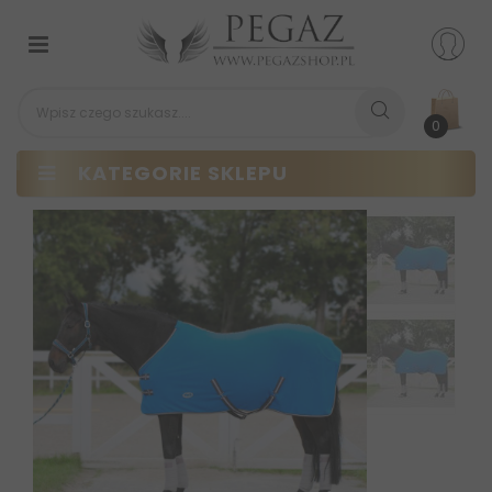
Przełącz
nawigacji
0
KATEGORIE SKLEPU