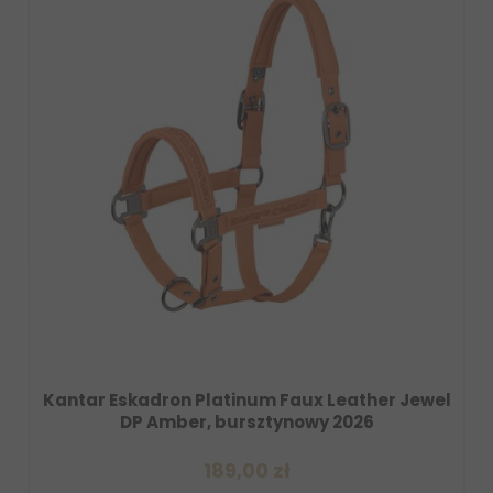
num Faux Leather Jewel
Zabawka dla konia Eskad
sztynowy 2026
Amber, burszty
00 zł
129,00 z