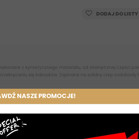
DODAJ DO LISTY
 wykonane z syntetycznego materiału, od zewnętrznej części po
przekręcaniu się kaloszków. Zapinane na solidny rzep ozdobiody
AWDŹ NASZE PROMOCJE!