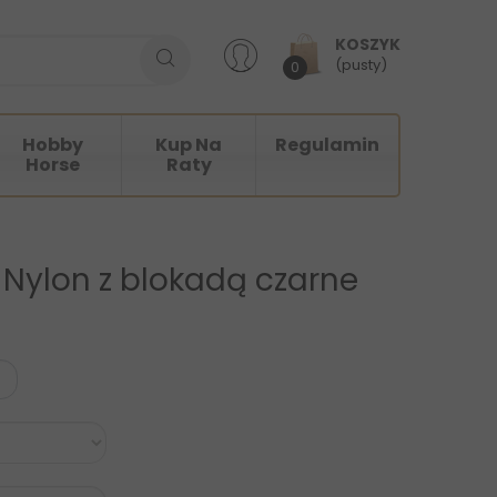
KOSZYK
(pusty)
0
Hobby
Kup Na
Regulamin
Horse
Raty
 Nylon z blokadą czarne