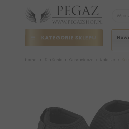
KATEGORIE SKLEPU
Nowo
Home
>
Dla Konia
>
Ochraniacze
>
Kalosze
>
Kal