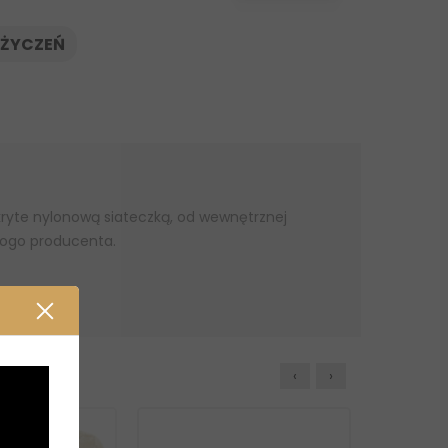
 ŻYCZEŃ
kryte nylonową siateczką, od wewnętrznej
 logo producenta.
‹
›