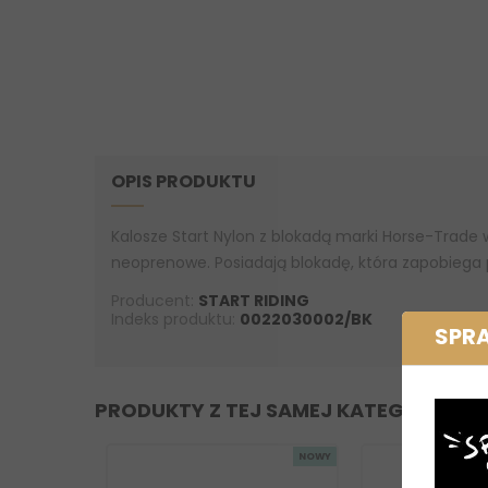
OPIS PRODUKTU
Kalosze Start Nylon z blokadą marki Horse-Trade
neoprenowe. Posiadają blokadę, która zapobiega 
Producent:
START RIDING
Indeks produktu:
0022030002/BK
SPR
PRODUKTY Z TEJ SAMEJ KATEGORII
NOWY
NOWY