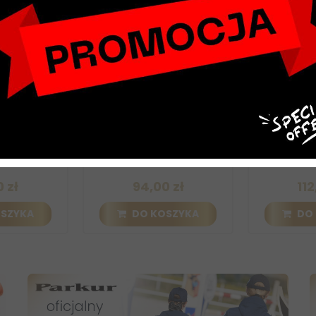
ze czarne
Kalosze neoprenowe HKM
Kalosze z f
Finja czarne
Comfor
 zł
94,00 zł
112
SZYKA
DO KOSZYKA
DO 