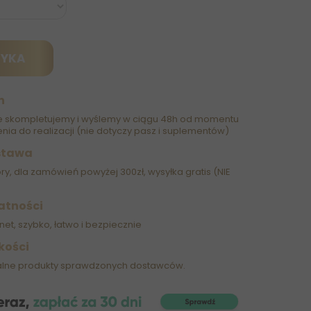
ZYKA
h
 skompletujemy i wyślemy w ciągu 48h od momentu
nia do realizacji (nie dotyczy pasz i suplementów)
stawa
óry, dla zamówień powyżej 300zł, wysyłka gratis (NIE
atności
net, szybko, łatwo i bezpiecznie
kości
alne produkty sprawdzonych dostawców.