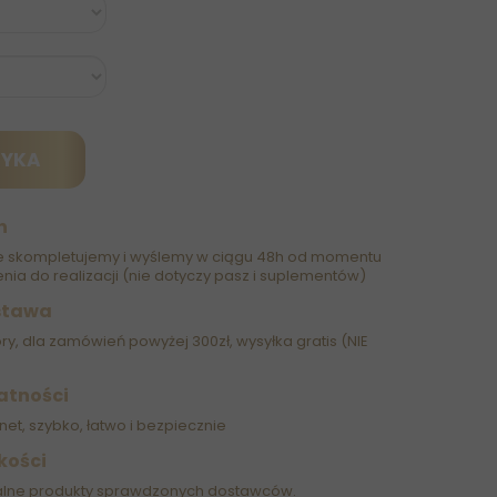
ZYKA
h
 skompletujemy i wyślemy w ciągu 48h od momentu
nia do realizacji (nie dotyczy pasz i suplementów)
stawa
óry, dla zamówień powyżej 300zł, wysyłka gratis (NIE
atności
net, szybko, łatwo i bezpiecznie
kości
alne produkty sprawdzonych dostawców.