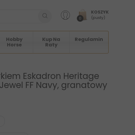
KOSZYK
(pusty)
0
Hobby
Kup Na
Regulamin
Horse
Raty
erkiem Eskadron Heritage
 Jewel FF Navy, granatowy