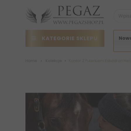
KATEGORIE SKLEPU
Nowo
Home
>
Kolekcje
>
Kantar Z Futerkiem Eskadron Her