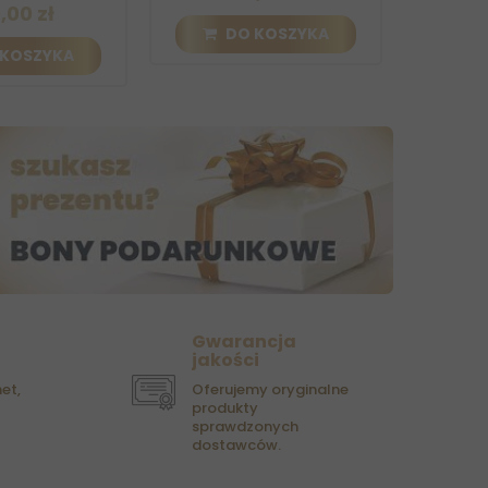
DO KOSZYKA
DO KOSZ
A
Gwarancja
jakości
et,
Oferujemy oryginalne
produkty
sprawdzonych
dostawców.