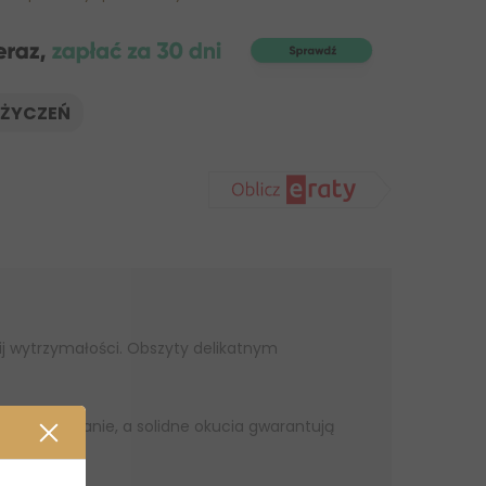
 ŻYCZEŃ
ij wytrzymałości. Obszyty delikatnym
ne dopasowanie, a solidne okucia gwarantują