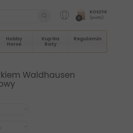
KOSZYK
(pusty)
0
Hobby
Kup Na
Regulamin
Horse
Raty
erkiem Waldhausen
dowy