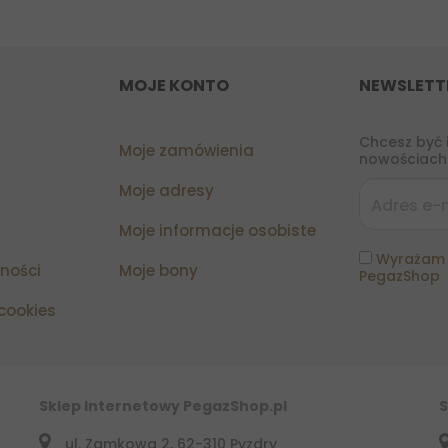
MOJE KONTO
NEWSLETT
Chcesz być 
Moje zamówienia
nowościach?
Moje adresy
Moje informacje osobiste
Wyrażam 
tności
Moje bony
PegazShop
 cookies
Sklep Internetowy PegazShop.pl
S
ul. Zamkowa 2, 62-310 Pyzdry