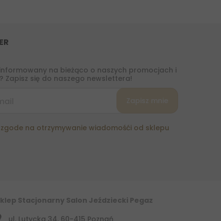
ER
informowany na bieżąco o naszych promocjach i
 Zapisz się do naszego newslettera!
zgode na otrzymywanie wiadomośći od sklepu
klep Stacjonarny Salon Jeździecki Pegaz
ul. Lutycka 34, 60-415 Poznań