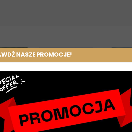
AWDŹ NASZE PROMOCJE!
osalynn
Kantar Waldhausen Satin
Kantar z uw
y
petrolowy
Hilfiger Equ
Black, cz