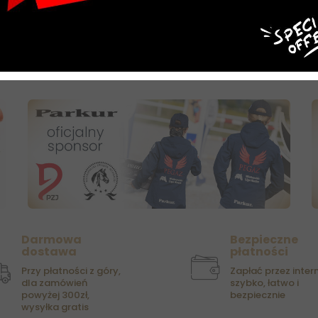
zł
54,00 zł
216,30 zł
30
ZYKA
DO KOSZYKA
DO K
Darmowa
Bezpieczne
dostawa
płatności
Przy płatności z góry,
Zapłać przez intern
dla zamówień
szybko, łatwo i
powyżej 300zł,
bezpiecznie
wysyłka gratis