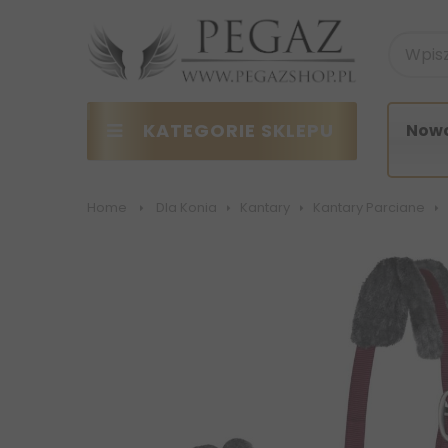
KATEGORIE SKLEPU
Nowo
Home
>
Dla Konia
>
Kantary
>
Kantary Parciane
>