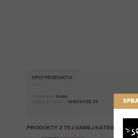
OPIS PRODUKTU
Producent:
Kask
SPR
Indeks produktu:
HHE00036.211
PRODUKTY Z TEJ SAMEJ KATEGORII