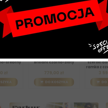
 Shield
Kask HKM Lady Shield
Kask Kep Cr
-srebrny
Brillant czarno-złoty
szeroki dasze
ramka z czarną
ł
779,00 zł
3 599,0
YKA
DO KOSZYKA
DO KO