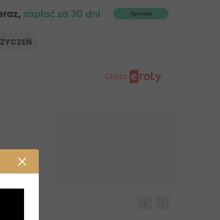
 ŻYCZEŃ
‹
›