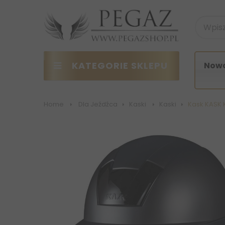
KATEGORIE SKLEPU
Nowo
Home
>
Dla Jeźdźca
>
Kaski
>
Kaski
>
Kask KASK K