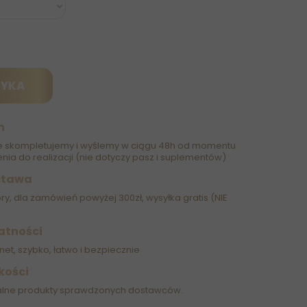
ZYKA
h
 skompletujemy i wyślemy w ciągu 48h od momentu
nia do realizacji (nie dotyczy pasz i suplementów)
stawa
óry, dla zamówień powyżej 300zł, wysyłka gratis (NIE
atności
net, szybko, łatwo i bezpiecznie
kości
alne produkty sprawdzonych dostawców.