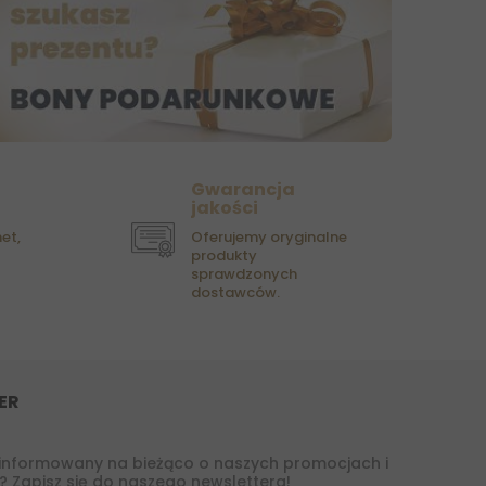
Gwarancja
jakości
et,
Oferujemy oryginalne
produkty
sprawdzonych
dostawców.
ER
informowany na bieżąco o naszych promocjach i
 Zapisz się do naszego newslettera!