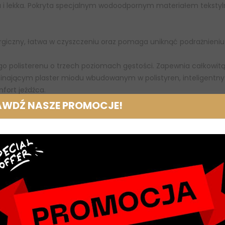
ła i lekka. Pokryta specjalnym wodoodpornym materiałem tekst
rgiczny, łatwa w czyszczeniu oraz pomaga uniknąć podrażnieniu 
o polisterenu o trzech poziomach gęstości. Zapewnia całkowitą
nającym plaster miodu wbudowanym w polistyren, inteligentny 
fort jeźdźca.
AWDŹ NASZE PROMOCJE!
konana w 100% z wełny merino: naturalnego włókna antybaktery
 KASK samodopasowujay się system regulacji. System FIT umożl
głowy.
iom uszkodzenia mózgu w trakcie upadku. Jego wartość w przypa
hnologią WG11 nie przekracza 0,39. Niewidoczna warstwa ochron
ającym na badaniu rotacyjnego uderzenia przy odpowiedniej prę