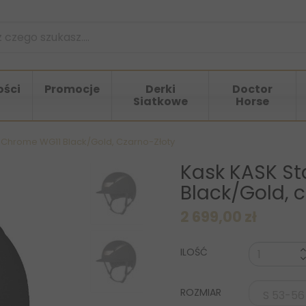
ści
Promocje
Derki
Doctor
Siatkowe
Horse
y Chrome WG11 Black/Gold, Czarno-Złoty
Kask KASK St
Black/Gold, 
2 699,00 zł
ILOŚĆ
ROZMIAR