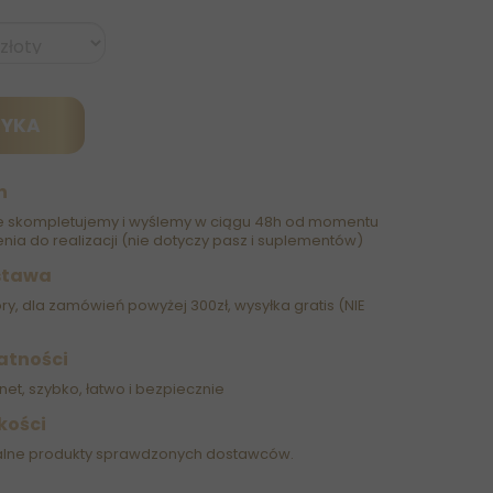
ZYKA
h
 skompletujemy i wyślemy w ciągu 48h od momentu
nia do realizacji (nie dotyczy pasz i suplementów)
stawa
óry, dla zamówień powyżej 300zł, wysyłka gratis (NIE
atności
net, szybko, łatwo i bezpiecznie
kości
alne produkty sprawdzonych dostawców.