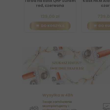
a kask QHP Sunset
Kask HKM Alarion Brillant
Kas
d, czerwona
czarny
Bril
129,00 zł
739,00 zł
DO KOSZYKA
DO KOSZYKA
Wysyłka w 48h
Twoje zamówienie
skompletujemy i