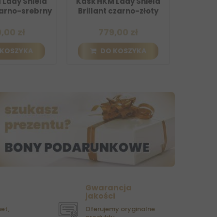
Kask HKM Lady Shield
Kask Kep Cromo 2.0 -
Brillant czarno-złoty
szeroki daszek - czarna
ramka z czarną kratką z...
779,00 zł
3 599,00 zł
DO KOSZYKA
DO KOSZYKA
Gwarancja
jakości
et,
Oferujemy oryginalne