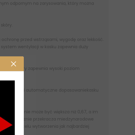
ylnym odpornym na zarysowania, który można
skóry.
 ochronę przed wstrząsami, wygodę oraz lekkość.
system wentylacji w kasku zapewnia duży
jnego, który zapewnia wysoki poziom
iwia idealne i automatyczne dopasowaniekasku
dku kasku nie może być większa niż 0,67, a im
na kasku znacznie przekracza miedzynarodowe
dkości w celu wytworzenia jak najbardziej