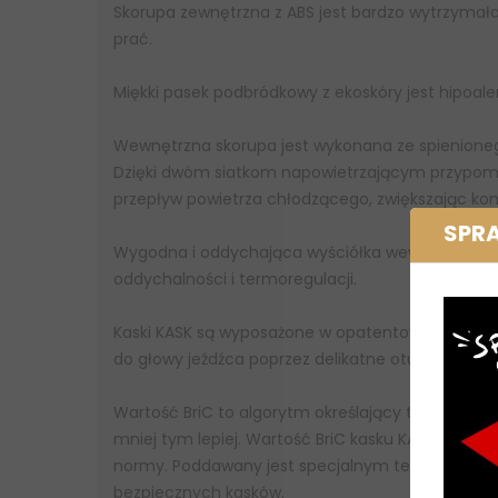
Skorupa zewnętrzna z ABS jest bardzo wytrzyma
prać.
Miękki pasek podbródkowy z ekoskóry jest hipoale
Wewnętrzna skorupa jest wykonana ze spienioneg
Dzięki dwóm siatkom napowietrzającym przypomi
przepływ powietrza chłodzącego, zwiększając kom
SPR
Wygodna i oddychająca wyściółka wewnętrzna wy
oddychalności i termoregulacji.
Kaski KASK są wyposażone w opatentowany przez
do głowy jeźdźca poprzez delikatne otuenie tyłu 
Wartość BriC to algorytm określający typowy poz
mniej tym lepiej. Wartość BriC kasku KASK z tec
normy. Poddawany jest specjalnym testom, poleg
bezpiecznych kasków.