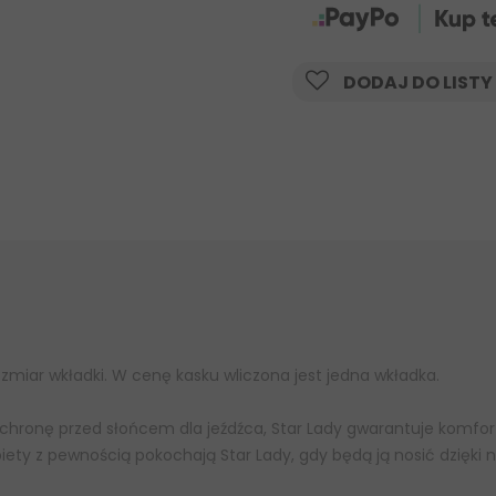
DODAJ DO LISTY
zmiar wkładki. W cenę kasku wliczona jest jedna wkładka.
hronę przed słońcem dla jeźdźca, Star Lady gwarantuje komfort,
iety z pewnością pokochają Star Lady, gdy będą ją nosić dzię