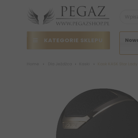
KATEGORIE SKLEPU
Nowo
Home
>
Dla Jeźdźca
>
Kaski
>
Kask KASK Star Lad