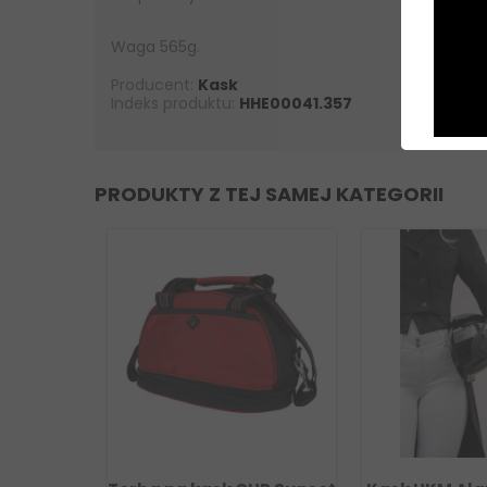
Waga 565g.
Producent:
Kask
Indeks produktu:
HHE00041.357
PRODUKTY Z TEJ SAMEJ KATEGORII