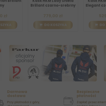
k HKM Lady Shield
Kask HKM Lady Shield
lant czarno-srebrny
Elegant czarno-srebrny
779,00 zł
529,00 zł
DO KOSZYKA
DO KOSZYKA
Darmowa
Bezpieczne
dostawa
płatności
Przy płatności z góry,
Zapłać przez intern