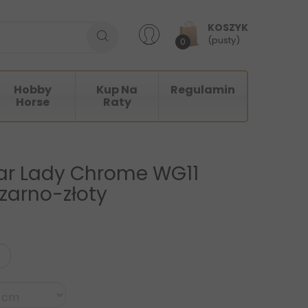
KOSZYK
(pusty)
0
Hobby
Kup Na
Regulamin
Horse
Raty
ar Lady Chrome WG11
czarno-złoty