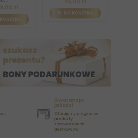
59,00 zł
5
,00 zł
DO KOSZYKA
D
KOSZYKA
Gwarancja
jakości
et,
Oferujemy oryginalne
produkty
sprawdzonych
dostawców.