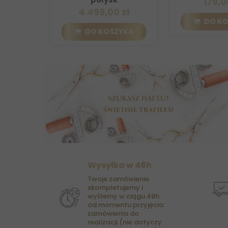
179,00
4 499,00 zł
KA
DO KOS
DO KOSZYKA
Wysyłka w 48h
Twoje zamówienie
skompletujemy i
wyślemy w ciągu 48h
od momentu przyjęcia
zamówienia do
realizacji (nie dotyczy