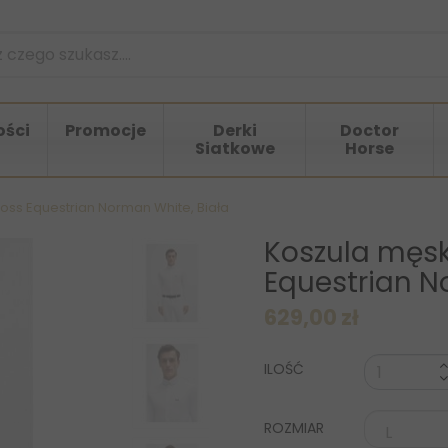
ści
Promocje
Derki
Doctor
Siatkowe
Horse
ss Equestrian Norman White, Biała
Koszula męs
Equestrian N
629,00 zł
ILOŚĆ
ROZMIAR