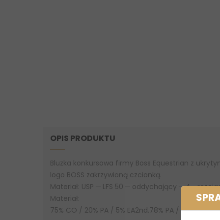
OPIS PRODUKTU
Bluzka konkursowa firmy Boss Equestrian z ukrytym
logo BOSS zakrzywioną czcionką.
Materiał: USP ─ LFS 50 ─ oddychający ─ 4─ rozci
SPR
Materiał:
75% CO / 20% PA / 5% EA2nd.78% PA / 22% EA / 75