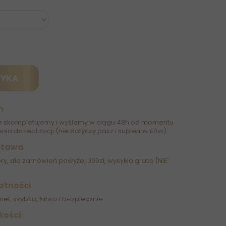
ZYKA
h
 skompletujemy i wyślemy w ciągu 48h od momentu
nia do realizacji (nie dotyczy pasz i suplementów)
stawa
óry, dla zamówień powyżej 300zł, wysyłka gratis (NIE
atności
net, szybko, łatwo i bezpiecznie
kości