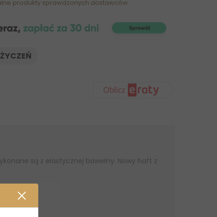
alne produkty sprawdzonych dostawców.
 ŻYCZEŃ
 wykonane są z elastycznej bawełny. Nowy haft z