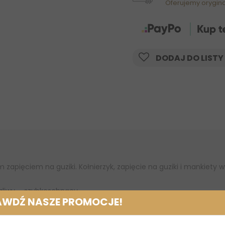
Oferujemy orygin
DODAJ DO LISTY
 zapięciem na guziki. Kołnierzyk, zapięcie na guziki i mankiety
ągliwy ─ szybkoschnący
AWDŹ NASZE PROMOCJE!
% PA / 25% EA