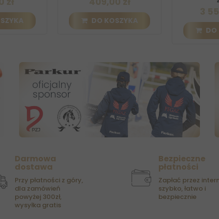
 zł
409,00 zł
3 559
ZYKA
DO KOSZYKA
DO 
Darmowa
Bezpieczne
dostawa
płatności
Przy płatności z góry,
Zapłać przez intern
dla zamówień
szybko, łatwo i
powyżej 300zł,
bezpiecznie
wysyłka gratis