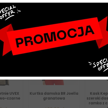
NOWY
tnie UVEX
Kurtka damska BR Joella
Kask Kep C
o-czarne
granatowa
szeroki dasz
ramka z cz
ze