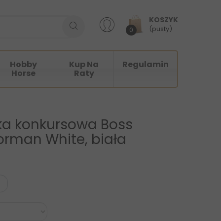
KOSZYK
(pusty)
0
Hobby
Kup Na
Regulamin
Horse
Raty
ka konkursowa Boss
orman White, biała