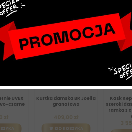
NOWY
nie UVEX
Kurtka damska BR Joella
Kask Kep C
o-czarne
granatowa
szeroki dasz
ramka z cza
ze.
zł
409,00 zł
3 559,
ZYKA
DO KOSZYKA