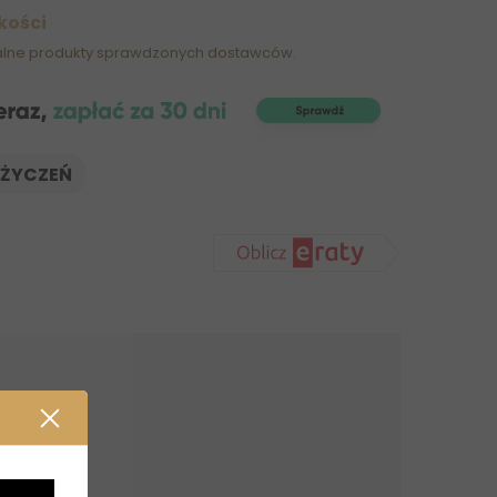
kości
alne produkty sprawdzonych dostawców.
 ŻYCZEŃ
zeniu.