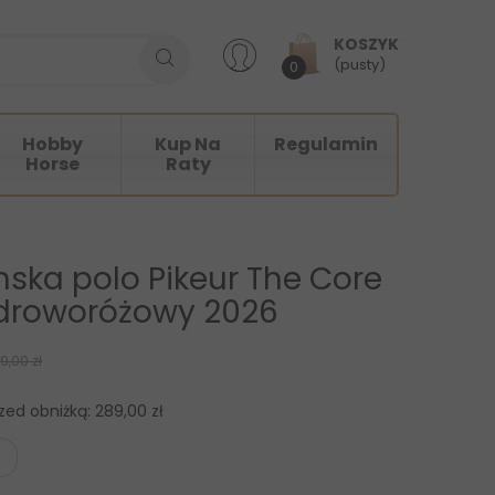
KOSZYK
(pusty)
0
Hobby
Kup Na
Regulamin
Horse
Raty
ska polo Pikeur The Core
pudroworóżowy 2026
9,00 zł
rzed obniżką:
289,00 zł