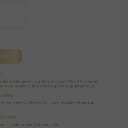
ZYKA
h
 skompletujemy i wyślemy w ciągu 48h od momentu
nia do realizacji (nie dotyczy pasz i suplementów)
stawa
óry, dla zamówień powyżej 300zł, wysyłka gratis (NIE
atności
net, szybko, łatwo i bezpiecznie