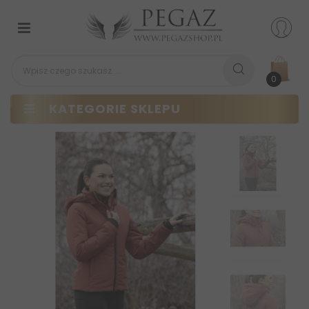
Przełącz
nawigacji
0
KATEGORIE SKLEPU