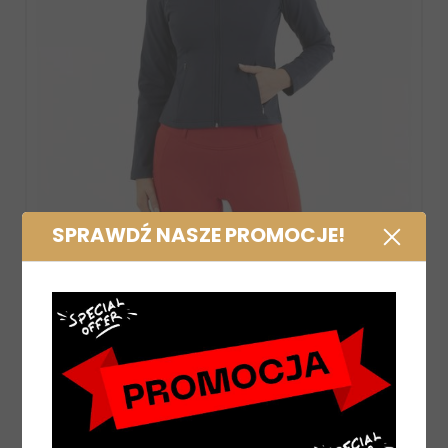
SPRAWDŹ NASZE PROMOCJE!
 granatowa
Kask Kep Cromo 2.0 - szeroki dasz
ramka z czarną kratką ze
3 559,00 zł
DO KOSZYKA