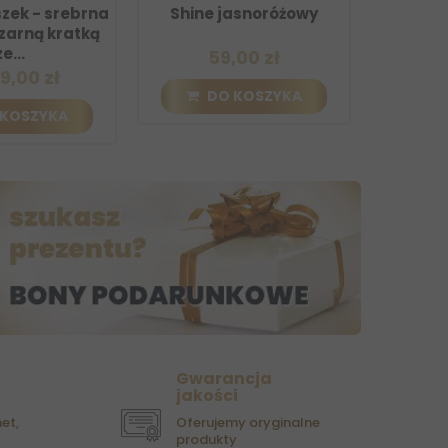
rebrna
Shine jasnoróżowy
Shine błęki
ratką
59,00 zł
59,00 z
DO KOSZYKA
DO KOSZ
A
Gwarancja
jakości
et,
Oferujemy oryginalne
produkty