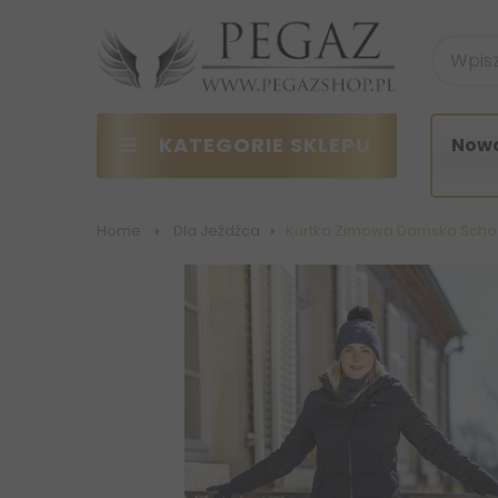
KATEGORIE SKLEPU
Nowo
Home
>
Dla Jeźdźca
>
Kurtka Zimowa Damska Schoc