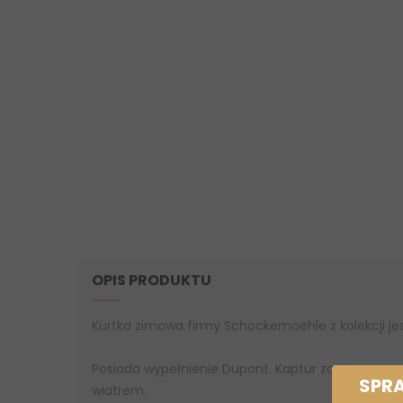
OPIS PRODUKTU
Kurtka zimowa firmy Schockemoehle z kolekcji je
Posiada wypełnienie Dupont. Kaptur zapinany na 
SPR
wiatrem.