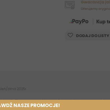
Gwarancja ja
Oferujemy orygin
DODAJ DO LISTY
sień/zima 2025r.
zatrzask. Elastyczne mankiety z poliestru i elastanu zapewniaj
AWDŹ NASZE PROMOCJE!