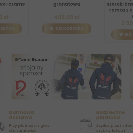
rne
granatowa
szeroki daszek - s
ramka z czarną k
ze...
409,00 zł
3 559,00 zł
DO KOSZYKA
DO KOSZYK
Darmowa
Bezpieczne
dostawa
płatności
Przy płatności z góry,
Zapłać przez intern
dla zamówień
szybko, łatwo i