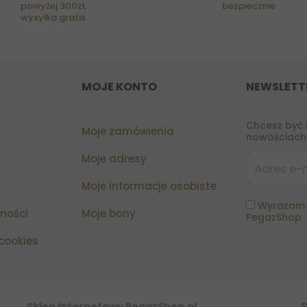
powyżej 300zł,
bezpiecznie
wysyłka gratis
MOJE KONTO
NEWSLETT
Chcesz być 
Moje zamówienia
nowościach?
Moje adresy
Moje informacje osobiste
Wyrażam 
tności
Moje bony
PegazShop
 cookies
Sklep Internetowy PegazShop.pl
S