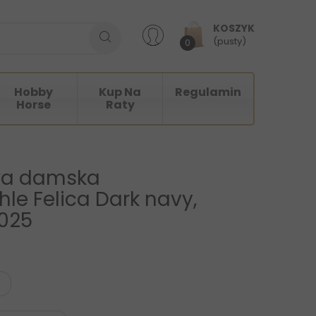
KOSZYK
(pusty)
0
Hobby
Kup Na
Regulamin
Horse
Raty
wa damska
e Felica Dark navy,
025