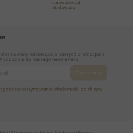
sprawdzonych
dostawców.
ER
informowany na bieżąco o naszych promocjach i
 Zapisz się do naszego newslettera!
zgode na otrzymywanie wiadomośći od sklepu
klep Stacjonarny Salon Jeździecki Pegaz