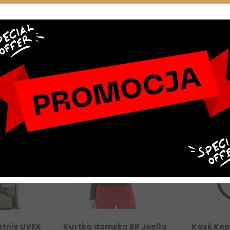
NOWY
VEX
Kurtka damska BR Joella
Kask Kep Cromo 2