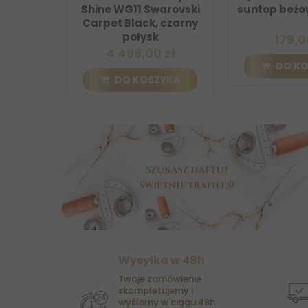
Shine WG11 Swarovski
suntop beżowo-cza
Carpet Black, czarny
połysk
179,00 zł
4 499,00 zł
DO KOSZYKA
DO KOSZYKA
Wysyłka w 48h
Twoje zamówienie
skompletujemy i
wyślemy w ciągu 48h