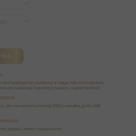
ZYKA
h
 skompletujemy i wyślemy w ciągu 48h od momentu
nia do realizacji (nie dotyczy pasz i suplementów)
stawa
óry, dla zamówień powyżej 300zł, wysyłka gratis (NIE
atności
net, szybko, łatwo i bezpiecznie