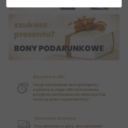
Wysyłka w 48h
Twoje zamówienie skompletujemy i
wyślemy w ciągu 48h od momentu
przyjęcia zamówienia do realizacji (nie
dotyczy pasz i suplementów)
Darmowa dostawa
Przy płatności z góry, dla zamówień