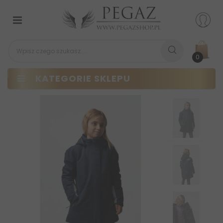
Przełącz
nawigacji
0
KATEGORIE SKLEPU