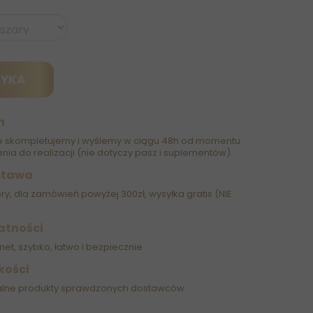
ZYKA
h
 skompletujemy i wyślemy w ciągu 48h od momentu
nia do realizacji (nie dotyczy pasz i suplementów)
stawa
óry, dla zamówień powyżej 300zł, wysyłka gratis (NIE
atności
net, szybko, łatwo i bezpiecznie
kości
alne produkty sprawdzonych dostawców.