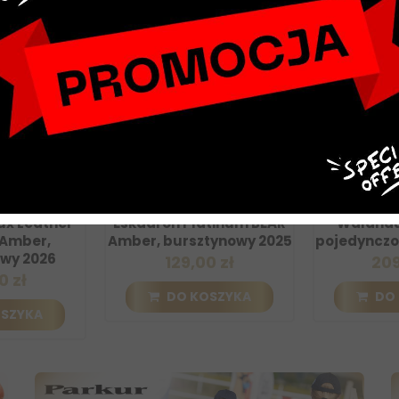
NOWY
NOWY
dron
Zabawka dla konia
Wędzidło o
Leather
Eskadron Platinum BEAR
Waldhause
ber,
Amber, bursztynowy 2025
pojedynczo ła
 2026
129,00 zł
209,0
ł
DO KOSZYKA
DO KO
YKA