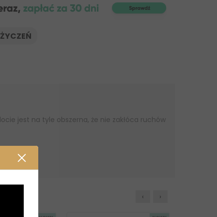
 ŻYCZEŃ
ie jest na tyle obszerna, że nie zakłóca ruchów
‹
›