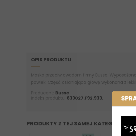
OPIS PRODUKTU
Maska przeciw owadom firmy Busse. Wyposażona w 
powiek. Część osłaniająca głowę wykonana z lekki
Producent:
Busse
SPR
Indeks produktu:
633027.F92.933.
PRODUKTY Z TEJ SAMEJ KATEGORII