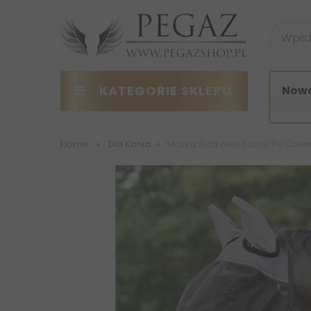
KATEGORIE SKLEPU
Nowo
Home
>
Dla Konia
>
Maska Siatkowa Busse Fly Cove