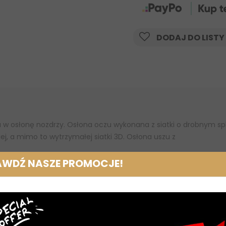
DODAJ DO LISTY
osłonę nozdrzy. Osłona oczu wykonana z siatki o drobnym sploc
ej, a mimo to wytrzymałej siatki 3D. Osłona uszu z
AWDŹ NASZE PROMOCJE!