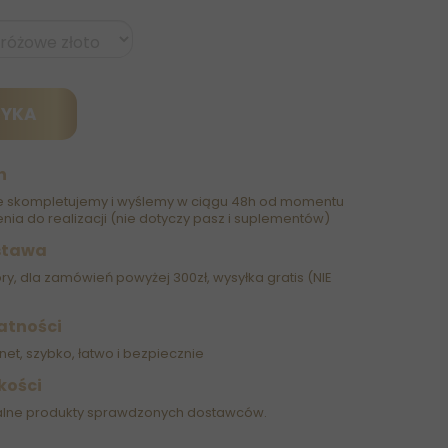
ZYKA
h
 skompletujemy i wyślemy w ciągu 48h od momentu
nia do realizacji (nie dotyczy pasz i suplementów)
stawa
óry, dla zamówień powyżej 300zł, wysyłka gratis (NIE
atności
net, szybko, łatwo i bezpiecznie
kości
alne produkty sprawdzonych dostawców.