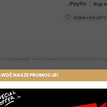
DODAJ DO LISTY
any z powlekanego włókna szklanego. Rączka wykończona z ant
AWDŹ NASZE PROMOCJE!