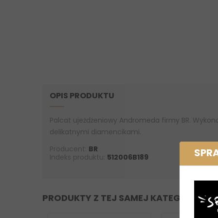
OPIS PRODUKTU
Palcat ujeżdżeniowy Andromeda firmy BR. Wykon
delikatnymi diamencikami.
Producent:
BR
SPR
Indeks produktu:
512006B189
PRODUKTY Z TEJ SAMEJ KATEGORII