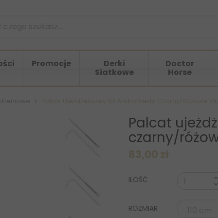
ści
Promocje
Derki
Doctor
Siatkowe
Horse
żdżeniowe
>
Palcat Ujeżdżeniowy BR Andromeda Czarny/różowe Zł
Palcat ujeż
czarny/różow
83,00 zł
ILOŚĆ
ROZMIAR