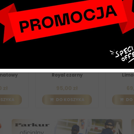
żeniowy HKM
Palcat ujeżdżeniowy HKM
Palcat uje
anatowy
Royal czarny
Limo
 zł
95,00 zł
69
OSZYKA
DO KOSZYKA
DO