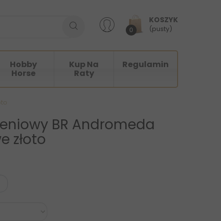
KOSZYK
(pusty)
0
Hobby
Kup Na
Regulamin
Horse
Raty
oto
dżeniowy BR Andromeda
e złoto