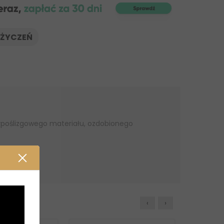
 ŻYCZEŃ
ypoślizgowego materiału, ozdobionego
‹
›