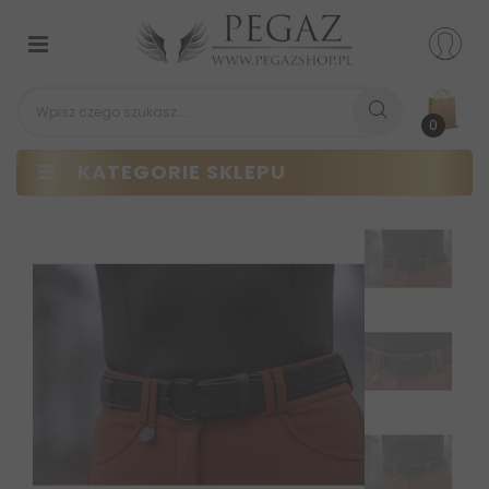
Przełącz
nawigacji
0
KATEGORIE SKLEPU