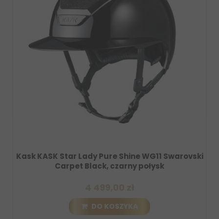
Pure Shine WG11 Swarovski
Rękawiczki letnie UVEX 
k, czarny połysk
99,00 zł
179,00
 KOSZYKA
DO KO