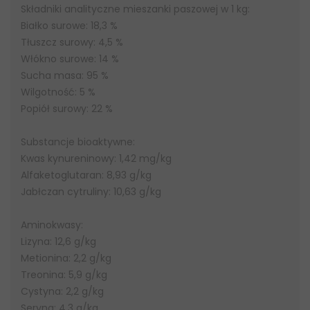
Składniki analityczne mieszanki paszowej w 1 kg:
Białko surowe: 18,3 %
Tłuszcz surowy: 4,5 %
Włókno surowe: 14 %
Sucha masa: 95 %
Wilgotność: 5 %
Popiół surowy: 22 %
Substancje bioaktywne:
Kwas kynureninowy: 1,42 mg/kg
Alfaketoglutaran: 8,93 g/kg
Jabłczan cytruliny: 10,63 g/kg
Aminokwasy:
Lizyna: 12,6 g/kg
Metionina: 2,2 g/kg
Treonina: 5,9 g/kg
Cystyna: 2,2 g/kg
Seryna: 4,3 g/kg