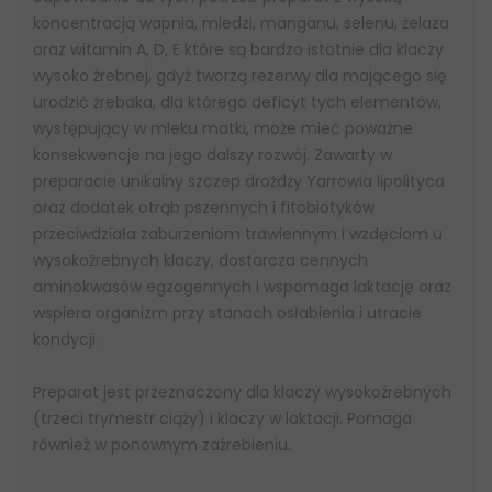
koncentracją wapnia, miedzi, manganu, selenu, żelaza
oraz witamin A, D, E które są bardzo istotnie dla klaczy
wysoko źrebnej, gdyż tworzą rezerwy dla mającego się
urodzić źrebaka, dla którego deficyt tych elementów,
występujący w mleku matki, może mieć poważne
konsekwencje na jego dalszy rozwój. Zawarty w
preparacie unikalny szczep drożdży Yarrowia lipolityca
oraz dodatek otrąb pszennych i fitobiotyków
przeciwdziała zaburzeniom trawiennym i wzdęciom u
wysokoźrebnych klaczy, dostarcza cennych
aminokwasów egzogennych i wspomaga laktację oraz
wspiera organizm przy stanach osłabienia i utracie
kondycji.
Preparat jest przeznaczony dla klaczy wysokoźrebnych
(trzeci trymestr ciąży) i klaczy w laktacji. Pomaga
również w ponownym zaźrebieniu.