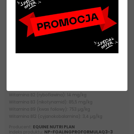
Mikroelementy:
Żelazo: 2200 mg/kg
Miedź: 2900 mg/kg
Cynk: 7700 mg/kg
Mangan: 2000 mg/kg
Selen: 34 mg/kg
Jod: 30 mg/kg
Witaminy:
Beta-karoten: 2000 mg/kg
Witamina A (octan retinylu): 700 000 IU/kg
Witamina D3 (cholekalcyferol): 70 000 IU/kg
Witamina E (alfa octan-tokoferolu): 15 000 mg/kg
Witamina B2 (ryboflawina): 14 mg/kg
Witamina B3 (nikotynamid): 85,5 mg/kg
Witamina B9 (kwas foliowy): 753 µg/kg
Witamina B12 (cyjanokobalamina): 3,4 µg/kg
Producent:
EQUINE NUTRI PLAN
Indeks produktu:
NP-FOALINGPROFORMULAQ3-3