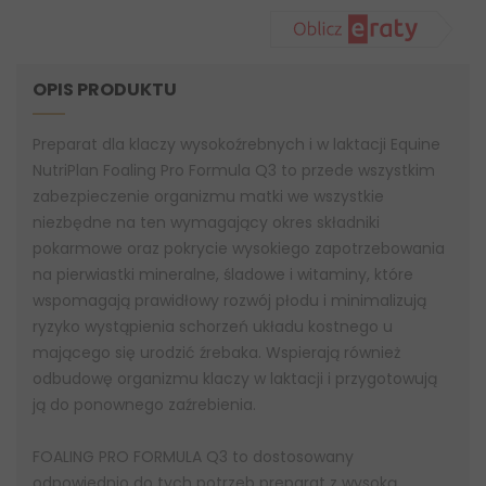
OPIS PRODUKTU
Preparat dla klaczy wysokoźrebnych i w laktacji Equine
NutriPlan Foaling Pro Formula Q3 to przede wszystkim
zabezpieczenie organizmu matki we wszystkie
niezbędne na ten wymagający okres składniki
pokarmowe oraz pokrycie wysokiego zapotrzebowania
na pierwiastki mineralne, śladowe i witaminy, które
wspomagają prawidłowy rozwój płodu i minimalizują
ryzyko wystąpienia schorzeń układu kostnego u
mającego się urodzić źrebaka. Wspierają również
odbudowę organizmu klaczy w laktacji i przygotowują
ją do ponownego zaźrebienia.
FOALING PRO FORMULA Q3 to dostosowany
odpowiednio do tych potrzeb preparat z wysoką