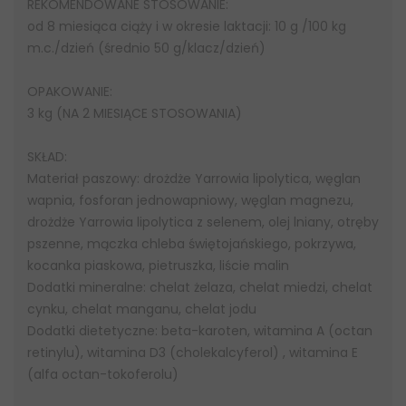
REKOMENDOWANE STOSOWANIE:
od 8 miesiąca ciąży i w okresie laktacji: 10 g /100 kg
m.c./dzień (średnio 50 g/klacz/dzień)
OPAKOWANIE:
3 kg (NA 2 MIESIĄCE STOSOWANIA)
SKŁAD:
Materiał paszowy: drożdże Yarrowia lipolytica, węglan
wapnia, fosforan jednowapniowy, węglan magnezu,
drożdże Yarrowia lipolytica z selenem, olej lniany, otręby
pszenne, mączka chleba świętojańskiego, pokrzywa,
kocanka piaskowa, pietruszka, liście malin
Dodatki mineralne: chelat żelaza, chelat miedzi, chelat
cynku, chelat manganu, chelat jodu
Dodatki dietetyczne: beta-karoten, witamina A (octan
retinylu), witamina D3 (cholekalcyferol) , witamina E
(alfa octan-tokoferolu)