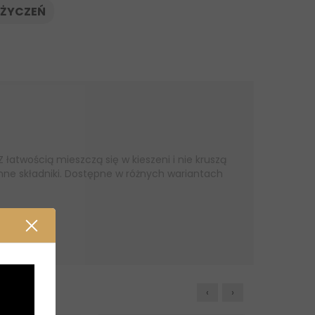
 ŻYCZEŃ
łatwością mieszczą się w kieszeni i nie kruszą
nne składniki. Dostępne w różnych wariantach
‹
›