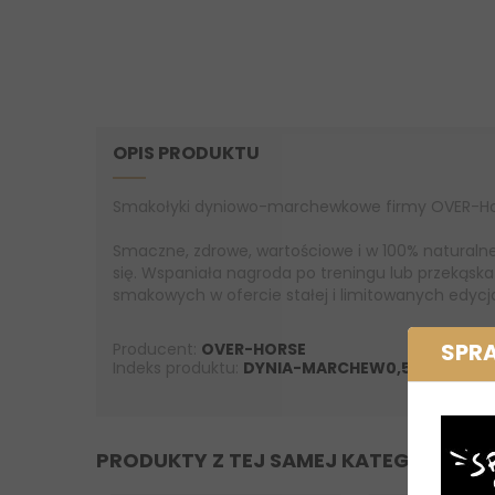
OPIS PRODUKTU
Smakołyki dyniowo-marchewkowe firmy OVER-Ho
Smaczne, zdrowe, wartościowe i w 100% naturalne 
się. Wspaniała nagroda po treningu lub przekąsk
smakowych w ofercie stałej i limitowanych edycj
SPR
Producent:
OVER-HORSE
Indeks produktu:
DYNIA-MARCHEW0,5KG
PRODUKTY Z TEJ SAMEJ KATEGORII