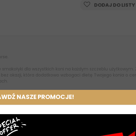
DODAJ DO LISTY
rse.
smakołyki dla wszystkich koni na każdym szczeblu użytkowym. Z 
a bez okazji, która dodatkowo wzbogaci dietę Twojego konia o ce
ach.
AWDŹ NASZE PROMOCJE!