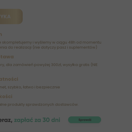
ZYKA
h
 skompletujemy i wyślemy w ciągu 48h od momentu
nia do realizacji (nie dotyczy pasz i suplementów)
stawa
óry, dla zamówień powyżej 300zł, wysyłka gratis (NIE
atności
net, szybko, łatwo i bezpiecznie
kości
alne produkty sprawdzonych dostawców.