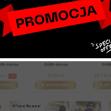
błkowo-
Smakołyki owoce leśne
Smakołyki 
R-Horse
OVER-Horse
OVER-
31,99 zł
28,79 zł
zł
31
-10%
ZYKA
DO KOSZYKA
DO K