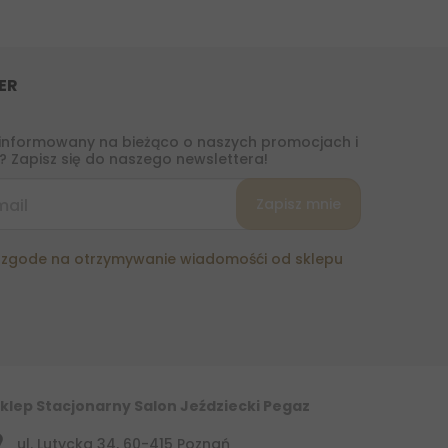
ER
informowany na bieżąco o naszych promocjach i
 Zapisz się do naszego newslettera!
zgode na otrzymywanie wiadomośći od sklepu
klep Stacjonarny Salon Jeździecki Pegaz
ul. Lutycka 34, 60-415 Poznań