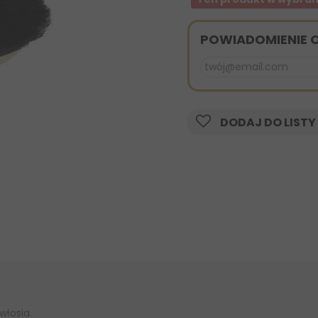
POWIADOMIENIE 
DODAJ DO LISTY
włosia.