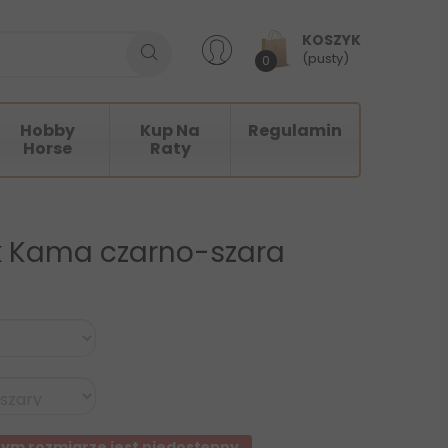
KOSZYK
(pusty)
0
Hobby
Kup Na
Regulamin
Horse
Raty
k Kama czarno-szara
ym rozmiarze jest niedostępny.