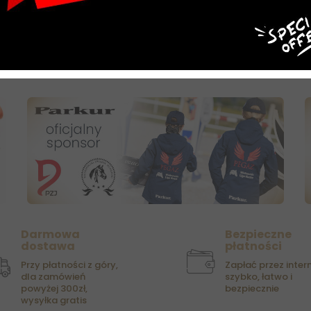
0 zł
209,00 zł
50
OSZYKA
DO KOSZYKA
DO
Darmowa
Bezpieczne
dostawa
płatności
Przy płatności z góry,
Zapłać przez intern
dla zamówień
szybko, łatwo i
powyżej 300zł,
bezpiecznie
wysyłka gratis