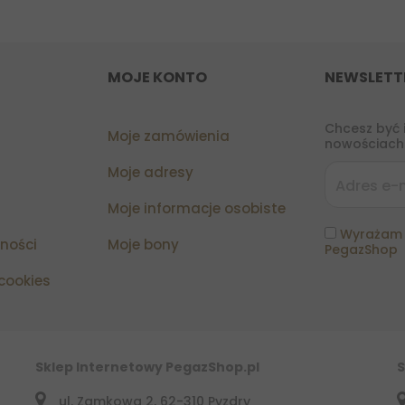
MOJE KONTO
NEWSLETT
Chcesz być 
Moje zamówienia
nowościach?
Moje adresy
Moje informacje osobiste
Wyrażam 
tności
Moje bony
PegazShop
 cookies
Sklep Internetowy PegazShop.pl
S
ul. Zamkowa 2, 62-310 Pyzdry