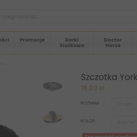
ści
Promocje
Derki
Doctor
Siatkowe
Horse
ara
Szczotka Yor
19,00 zł
ROZMIAR
KOLOR
Ten produkt w wybran