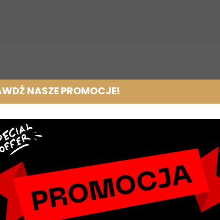
NOWY
NOWY
AWDŹ NASZE PROMOCJE!
la konia
Wędzidło oliwkowe
Spray si
tinum BEAR
Waldhausen Cupris
strzałek B
tynowy 2025
pojedynczo łamane pełne
Hoo