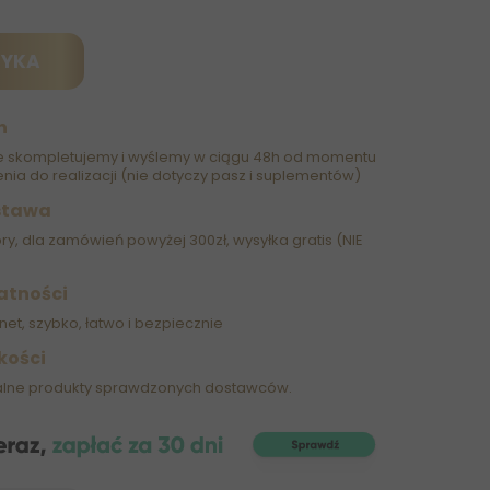
ZYKA
h
 skompletujemy i wyślemy w ciągu 48h od momentu
nia do realizacji (nie dotyczy pasz i suplementów)
stawa
óry, dla zamówień powyżej 300zł, wysyłka gratis (NIE
atności
net, szybko, łatwo i bezpiecznie
kości
alne produkty sprawdzonych dostawców.