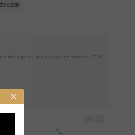
 ŻYCZEŃ
ningów. Wykonana z wodoodpornego materiału 100%
‹
›