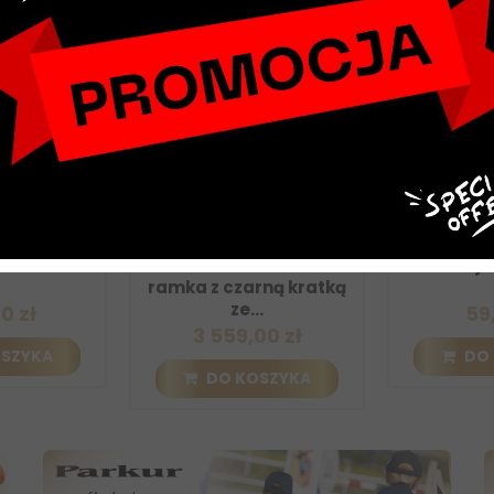
 BR Joella
Kask Kep Cromo 2.0 -
Bat do lonż
owa
szeroki daszek - srebrna
Shine ja
ramka z czarną kratką
ze...
 zł
59,0
3 559,00 zł
ZYKA
DO 
DO KOSZYKA