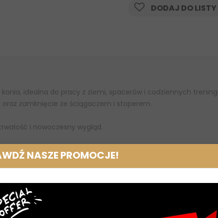
DODAJ DO LISTY
a konia, idealna do pracy z ziemi, spacerów i codziennych tre
p oraz zamknięcie ze ściągaczem i stoperem.
 trwałość i nowoczesny wygląd.
AWDŹ NASZE PROMOCJE!