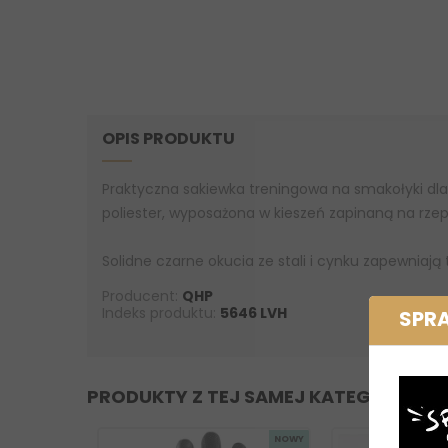
OPIS PRODUKTU
Praktyczna sakiewka treningowa na smakołyki dl
poliester, wyposażona w kieszeń zapinaną na rze
Solidne czarne okucia ze stali i cynku zapewniają
Producent:
QHP
Indeks produktu:
5646 LVH
SPR
PRODUKTY Z TEJ SAMEJ KATEGORII
NOWY
NOWY