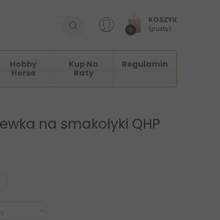
KOSZYK
(pusty)
0
Hobby
Kup Na
Regulamin
Horse
Raty
iewka na smakołyki QHP