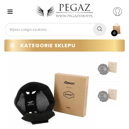
Przełącz
nawigacji
0
KATEGORIE SKLEPU