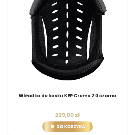
Wkładka do kasku KEP Cromo 2.0 czarna
Cza
229,00 zł
DO KOSZYKA