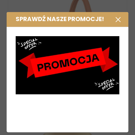
SPRAWDŹ NASZE PROMOCJE!
er Jewel
Zabawka dla konia Eskadron Platinum B
Amber, bursztynowy 2025
129,00 zł