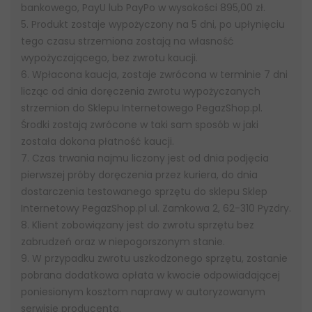
bankowego, PayU lub PayPo w wysokości 895,00 zł.
5. Produkt zostaje wypożyczony na 5 dni, po upłynięciu
tego czasu strzemiona zostają na własność
wypożyczającego, bez zwrotu kaucji.
6. Wpłacona kaucja, zostaje zwrócona w terminie 7 dni
licząc od dnia doręczenia zwrotu wypożyczanych
strzemion do Sklepu Internetowego PegazShop.pl.
Środki zostają zwrócone w taki sam sposób w jaki
została dokona płatność kaucji.
7. Czas trwania najmu liczony jest od dnia podjęcia
pierwszej próby doręczenia przez kuriera, do dnia
dostarczenia testowanego sprzętu do sklepu Sklep
Internetowy PegazShop.pl ul. Zamkowa 2, 62-310 Pyzdry.
8. Klient zobowiązany jest do zwrotu sprzętu bez
zabrudzeń oraz w niepogorszonym stanie.
9. W przypadku zwrotu uszkodzonego sprzętu, zostanie
pobrana dodatkowa opłata w kwocie odpowiadającej
poniesionym kosztom naprawy w autoryzowanym
serwisie producenta.