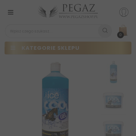
Przełącz
nawigacji
0
KATEGORIE SKLEPU