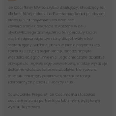
Ice Cool firmy NAF to szybko działający, chłodzący żel
dla koni, który chłodzi i odświeża nogi konia po ciężkiej
pracy lub intensywnych ćwiczeniach.
Zawiera środki chłodzące stworzone w celu
błyskawicznego zmniejszenia temperatury ciała i
mięśni zapewniając tym silny długotrwały efekt
schładzający. Wnika głęboko w tkanki przynosi ulgę,
stymuluje szybką regenerację, łagodzi napięte
więzadła, ścięgna i mięśnie. Jego chłodzące działanie
przyspiesza regenerację powysiłkową, a także wykazuje
delikatne właściwości przeciwbólowe. Nie zawiera
mentolu ani mięty pieprzowej oraz substancji
zabronionych przez FEI i Jockey Club.
Dawkowanie: Preparat Ice Cool można stosować
codziennie zaraz po treningu lub innym, wytężonym
wysiłku fizycznym.