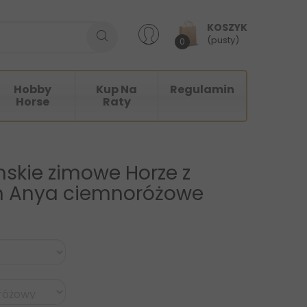
KOSZYK
(pusty)
0
Hobby
Kup Na
Regulamin
Horse
Raty
skie zimowe Horze z
m Anya ciemnoróżowe