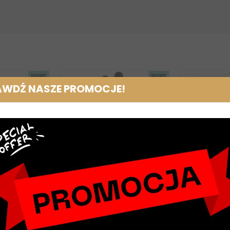
NOWY
NOWY
AWDŹ NASZE PROMOCJE!
r Lady Pure
Rękawiczki letnie UVEX
Kurtka dam
Swarovski
suntop beżowo-czarne
gra
k, czarny
sk
179,00 zł
409