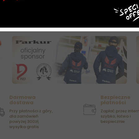
00 zł
DO KOSZYKA
DO
OSZYKA
Darmowa
Bezpieczne
dostawa
płatności
Przy płatności z góry,
Zapłać przez intern
dla zamówień
szybko, łatwo i
powyżej 300zł,
bezpiecznie
wysyłka gratis