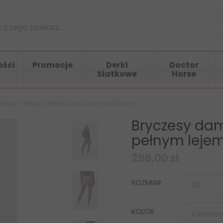
ści
Promocje
Derki
Doctor
Siatkowe
Horse
orze Z Pełnym Lejem Anya Ciemnoróżowe
Bryczesy dam
pełnym leje
259,00 zł
ROZMIAR
KOLOR