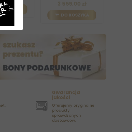
3 559,00 zł
 KOSZYKA
DO KOSZYKA
Gwarancja
jakości
et,
Oferujemy oryginalne
produkty
sprawdzonych
dostawców.