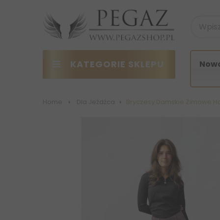
KATEGORIE SKLEPU
Nowo
Home
>
Dla Jeźdźca
>
Bryczesy Damskie Zimowe H